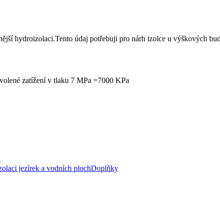
lnější hydroizolaci.Tento údaj potřebuji pro nárh izolce u výškových 
dovolené zatížení v tlaku 7 MPa =7000 KPa
zolaci jezírek a vodních ploch
Doplňky