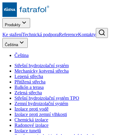
Produkty
Ke stažení
Technická podpora
Reference
Kontakty
Čeština
Čeština
Střešní hydroizolační systém
Mechanicky kotvená střecha
Lepená střecha
Přitížená střecha
Balkón a terasa
Zelená střecha
Střešní hydroizolační systém TPO
Zemní hydroizolační systém
Izolace proti vodě
Izolace proti zemní vlhkosti
Chemická izolace
Radonové izolace
Izolace tunelů