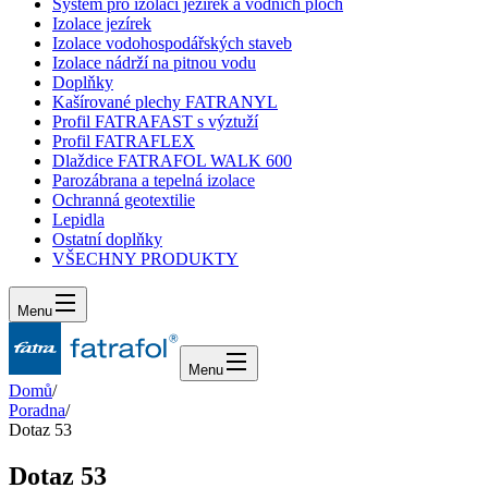
Systém pro izolaci jezírek a vodních ploch
Izolace jezírek
Izolace vodohospodářských staveb
Izolace nádrží na pitnou vodu
Doplňky
Kašírované plechy FATRANYL
Profil FATRAFAST s výztuží
Profil FATRAFLEX
Dlaždice FATRAFOL WALK 600
Parozábrana a tepelná izolace
Ochranná geotextilie
Lepidla
Ostatní doplňky
VŠECHNY PRODUKTY
Menu
Menu
Domů
/
Poradna
/
Dotaz 53
Dotaz 53