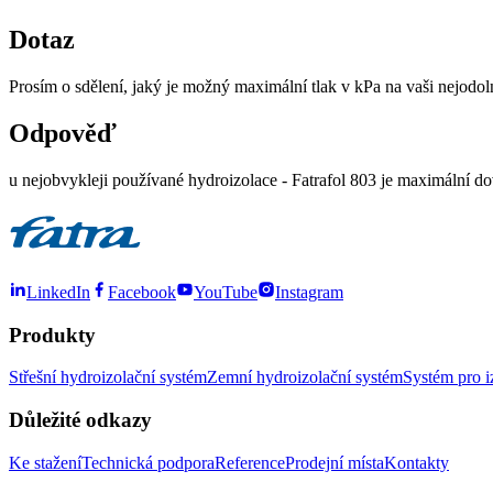
Dotaz
Prosím o sdělení, jaký je možný maximální tlak v kPa na vaši nejodo
Odpověď
u nejobvykleji používané hydroizolace - Fatrafol 803 je maximální 
LinkedIn
Facebook
YouTube
Instagram
Produkty
Střešní hydroizolační systém
Zemní hydroizolační systém
Systém pro i
Důležité odkazy
Ke stažení
Technická podpora
Reference
Prodejní místa
Kontakty