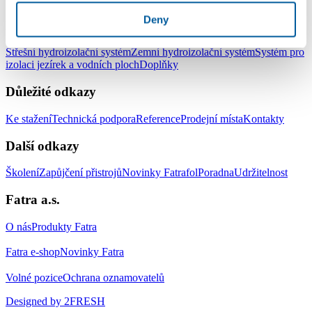
Deny
Produkty
Střešní hydroizolační systém
Zemní hydroizolační systém
Systém pro
izolaci jezírek a vodních ploch
Doplňky
Důležité odkazy
Ke stažení
Technická podpora
Reference
Prodejní místa
Kontakty
Další odkazy
Školení
Zapůjčení přistrojů
Novinky Fatrafol
Poradna
Udržitelnost
Fatra a.s.
O nás
Produkty Fatra
Fatra e-shop
Novinky Fatra
Volné pozice
Ochrana oznamovatelů
Designed by 2FRESH