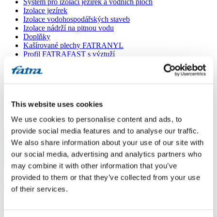
Systém pro izolaci jezírek a vodních ploch
Izolace jezírek
Izolace vodohospodářských staveb
Izolace nádrží na pitnou vodu
Doplňky
Kašírované plechy FATRANYL
Profil FATRAFAST s výztuží
Profil FATRAFLEX
Dlaždice FATRAFOL WALK 600
Parozábrana a tepelná izolace
Ochranná geotextilie
Lepidla
This website uses cookies
Ostatní doplňky
VŠECHNY PRODUKTY
We use cookies to personalise content and ads, to
provide social media features and to analyse our traffic.
Menu
We also share information about your use of our site with
our social media, advertising and analytics partners who
Menu
may combine it with other information that you’ve
Domů
/
provided to them or that they’ve collected from your use
Poradna
/
of their services.
Dotaz 529
Dotaz 529