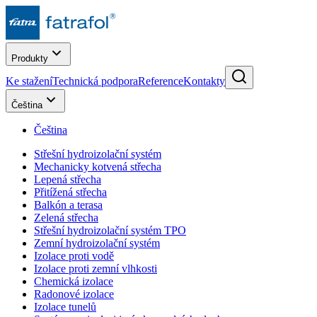
Produkty
Ke stažení
Technická podpora
Reference
Kontakty
Čeština
Čeština
Střešní hydroizolační systém
Mechanicky kotvená střecha
Lepená střecha
Přitížená střecha
Balkón a terasa
Zelená střecha
Střešní hydroizolační systém TPO
Zemní hydroizolační systém
Izolace proti vodě
Izolace proti zemní vlhkosti
Chemická izolace
Radonové izolace
Izolace tunelů