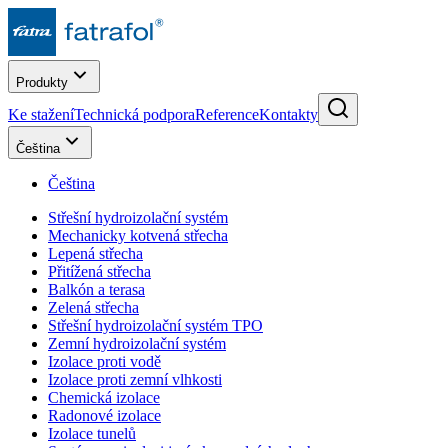
Produkty
Ke stažení
Technická podpora
Reference
Kontakty
Čeština
Čeština
Střešní hydroizolační systém
Mechanicky kotvená střecha
Lepená střecha
Přitížená střecha
Balkón a terasa
Zelená střecha
Střešní hydroizolační systém TPO
Zemní hydroizolační systém
Izolace proti vodě
Izolace proti zemní vlhkosti
Chemická izolace
Radonové izolace
Izolace tunelů