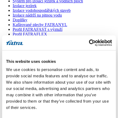
Systém pro izolaci jezírek a vodních ploch
Izolace jezírek
Izolace vodohospodářských staveb
Izolace nádrží na pitnou vodu
Doplňky
Kašírované plechy FATRANYL
Profil FATRAFAST s výztuží
Profil FATRAFLEX
Dlaždice FATRAFOL WALK 600
Parozábrana a tepelná izolace
Ochranná geotextilie
Lepidla
Ostatní doplňky
This website uses cookies
VŠECHNY PRODUKTY
We use cookies to personalise content and ads, to
Menu
provide social media features and to analyse our traffic.
We also share information about your use of our site with
our social media, advertising and analytics partners who
Menu
Domů
/
may combine it with other information that you’ve
Poradna
/
provided to them or that they’ve collected from your use
Dotaz 521
of their services.
Dotaz 521