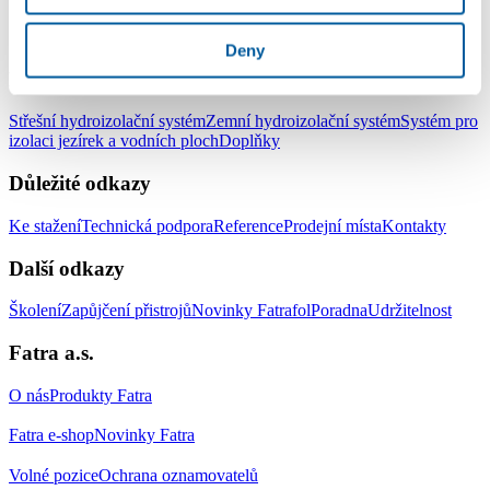
LinkedIn
Facebook
YouTube
Instagram
Deny
Produkty
Střešní hydroizolační systém
Zemní hydroizolační systém
Systém pro
izolaci jezírek a vodních ploch
Doplňky
Důležité odkazy
Ke stažení
Technická podpora
Reference
Prodejní místa
Kontakty
Další odkazy
Školení
Zapůjčení přistrojů
Novinky Fatrafol
Poradna
Udržitelnost
Fatra a.s.
O nás
Produkty Fatra
Fatra e-shop
Novinky Fatra
Volné pozice
Ochrana oznamovatelů