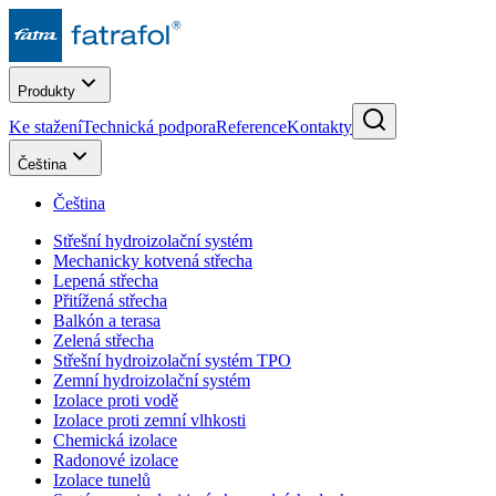
Produkty
Ke stažení
Technická podpora
Reference
Kontakty
Čeština
Čeština
Střešní hydroizolační systém
Mechanicky kotvená střecha
Lepená střecha
Přitížená střecha
Balkón a terasa
Zelená střecha
Střešní hydroizolační systém TPO
Zemní hydroizolační systém
Izolace proti vodě
Izolace proti zemní vlhkosti
Chemická izolace
Radonové izolace
Izolace tunelů