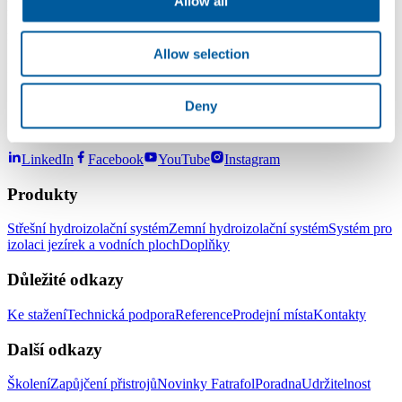
Allow all
povlakové izolace izolaci sevřenou, takže kotvení se neprovádí.
Pro kvalitní spoj postačí překrytí pásů cca 50mm tak, aby bylo
možné vytvořit horkovzdušný spoje (svar) šíře 30mm.
S pozdravem
Allow selection
Ivan Kučera
Deny
LinkedIn
Facebook
YouTube
Instagram
Produkty
Střešní hydroizolační systém
Zemní hydroizolační systém
Systém pro
izolaci jezírek a vodních ploch
Doplňky
Důležité odkazy
Ke stažení
Technická podpora
Reference
Prodejní místa
Kontakty
Další odkazy
Školení
Zapůjčení přistrojů
Novinky Fatrafol
Poradna
Udržitelnost