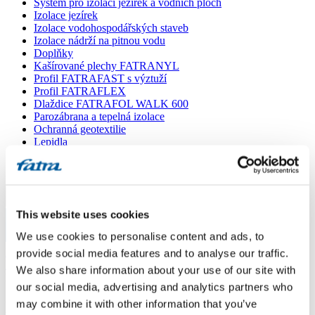
Systém pro izolaci jezírek a vodních ploch
Izolace jezírek
Izolace vodohospodářských staveb
Izolace nádrží na pitnou vodu
Doplňky
Kašírované plechy FATRANYL
Profil FATRAFAST s výztuží
Profil FATRAFLEX
Dlaždice FATRAFOL WALK 600
Parozábrana a tepelná izolace
Ochranná geotextilie
Lepidla
Ostatní doplňky
VŠECHNY PRODUKTY
Menu
This website uses cookies
We use cookies to personalise content and ads, to
Menu
Domů
/
provide social media features and to analyse our traffic.
Poradna
/
We also share information about your use of our site with
Dotaz 499
our social media, advertising and analytics partners who
may combine it with other information that you’ve
Dotaz 499