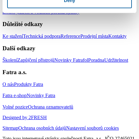
Deny
Střešní hydroizolační systém
Zemní hydroizolační systém
Systém pro
izolaci jezírek a vodních ploch
Doplňky
Důležité odkazy
Ke stažení
Technická podpora
Reference
Prodejní místa
Kontakty
Další odkazy
Školení
Zapůjčení přistrojů
Novinky Fatrafol
Poradna
Udržitelnost
Fatra a.s.
O nás
Produkty Fatra
Fatra e-shop
Novinky Fatra
Volné pozice
Ochrana oznamovatelů
Designed by 2FRESH
Sitemap
Ochrana osobních údajů
Nastavení souborů cookies
Toto jsou internetové stránky společnosti Fatra, a.s., IČO 27465021,