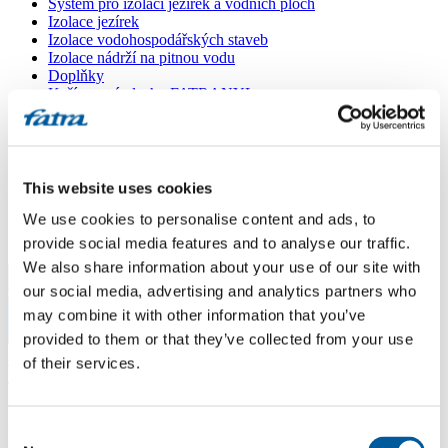
Systém pro izolaci jezírek a vodních ploch
Izolace jezírek
Izolace vodohospodářských staveb
Izolace nádrží na pitnou vodu
Doplňky
Kašírované plechy FATRANYL
Profil FATRAFAST s výztuží
Profil FATRAFLEX
Dlaždice FATRAFOL WALK 600
Parozábrana a tepelná izolace
Ochranná geotextilie
This website uses cookies
Lepidla
We use cookies to personalise content and ads, to
Ostatní doplňky
VŠECHNY PRODUKTY
provide social media features and to analyse our traffic.
We also share information about your use of our site with
Menu
our social media, advertising and analytics partners who
may combine it with other information that you’ve
provided to them or that they’ve collected from your use
Menu
Domů
/
of their services.
Poradna
/
Dotaz 470
Consent
Dotaz 470