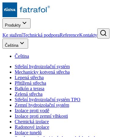
Produkty
Ke stažení
Technická podpora
Reference
Kontakty
Čeština
Čeština
Střešní hydroizolační systém
Mechanicky kotvená střecha
Lepená střecha
Přitížená střecha
Balkón a terasa
Zelená střecha
Střešní hydroizolační systém TPO
Zemní hydroizolační systém
Izolace proti vodě
Izolace proti zemní vlhkosti
Chemická izolace
Radonové izolace
Izolace tunelů