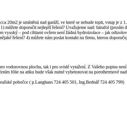
ca 20m2 je umístěná nad garáží, ve které se nebude topit, vstup je z 1
) můžete doporučit nejlepší řešení? Uvažujeme nad: fatrafol (prosím dop
cm vysoký – pod cihlami ovšem není žádná hydroizolace – jak odizolo
ějaké řešení? 4) můžete nám poslat kontakt na firmu, kterou doporučuje
k pro vodorovnou plochu, tak i pro svislé vytažení. Z Vašeho popisu nen
ažením fólie na atiku bude však nutné vybetonovat na porothermové nad
v pražské pobočce ( p.Langhans 724 405 501, Ing.Bednář 724 405 799)