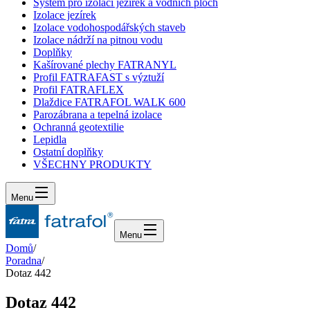
Systém pro izolaci jezírek a vodních ploch
Izolace jezírek
Izolace vodohospodářských staveb
Izolace nádrží na pitnou vodu
Doplňky
Kašírované plechy FATRANYL
Profil FATRAFAST s výztuží
Profil FATRAFLEX
Dlaždice FATRAFOL WALK 600
Parozábrana a tepelná izolace
Ochranná geotextilie
Lepidla
Ostatní doplňky
VŠECHNY PRODUKTY
Menu
Menu
Domů
/
Poradna
/
Dotaz 442
Dotaz 442