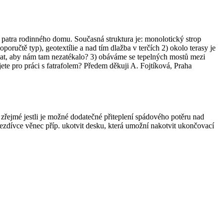
. patra rodinného domu. Současná struktura je: monolotický strop
oručtě typ), geotextílie a nad tím dlažba v terčích 2) okolo terasy je
vat, aby nám tam nezatékalo? 3) obáváme se tepelných mostů mezi
te pro práci s fatrafolem? Předem děkuji A. Fojtíková, Praha
í zřejmé jestli je možné dodatečné přiteplení spádového potěru nad
ezdívce věnec příp. ukotvit desku, která umožní nakotvit ukončovací