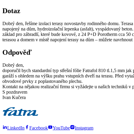
Dotaz
Dobrý den, řešíme izolaci terasy novostavby rodinného domu. Terasa c
napojený na dům, hydroizolační lepenka (asfalt), vyspádovaný beton. 1
základ pro zábradlí, které bude kovové, z 24 P+D Porotherm cca 50 
terasou a domem v místě napojení terasy na dům – můžete navrhnout n
Odpověď
Dobrý den,
doporučil bych standardní typ střešní fólie Fatrafol 810 tl.1,5 mm ja
garáží s ohledem na výšku prahu vstupních dveří na terasu. Před vyt
obvodové prvky z poplastovaného plechu.
Kontakt na nějakou realizační firmu si vyžádejte u našich techniků 
S pozdravem
Ivan Kučera
LinkedIn
Facebook
YouTube
Instagram