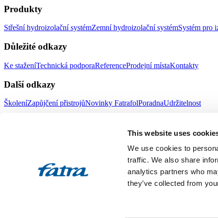
Produkty
Střešní hydroizolační systém
Zemní hydroizolační systém
Systém pro i
Důležité odkazy
Ke stažení
Technická podpora
Reference
Prodejní místa
Kontakty
Další odkazy
Školení
Zapůjčení přistrojů
Novinky Fatrafol
Poradna
Udržitelnost
Fatra a.s.
This website uses cookie
O nás
Produkty Fatra
We use cookies to personal
Fatra e-shop
Novinky Fatra
traffic. We also share info
analytics partners who may
Volné pozice
Ochrana oznamovatelů
they’ve collected from your
Designed by 2FRESH
Sitemap
Ochrana osobních údajů
Nastavení souborů cookies