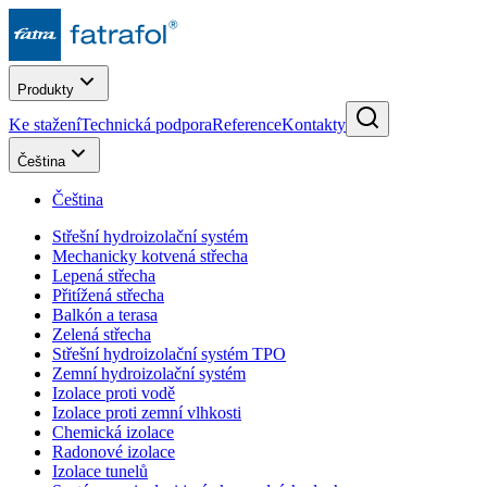
Produkty
Ke stažení
Technická podpora
Reference
Kontakty
Čeština
Čeština
Střešní hydroizolační systém
Mechanicky kotvená střecha
Lepená střecha
Přitížená střecha
Balkón a terasa
Zelená střecha
Střešní hydroizolační systém TPO
Zemní hydroizolační systém
Izolace proti vodě
Izolace proti zemní vlhkosti
Chemická izolace
Radonové izolace
Izolace tunelů