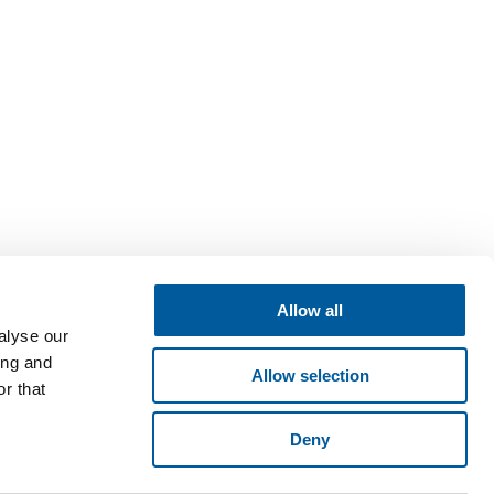
Allow all
alyse our
ing and
Allow selection
r that
Deny