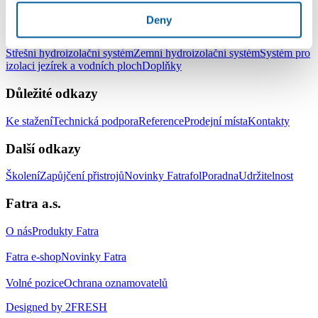
Deny
Produkty
Střešní hydroizolační systém
Zemní hydroizolační systém
Systém pro
izolaci jezírek a vodních ploch
Doplňky
Důležité odkazy
Ke stažení
Technická podpora
Reference
Prodejní místa
Kontakty
Další odkazy
Školení
Zapůjčení přistrojů
Novinky Fatrafol
Poradna
Udržitelnost
Fatra a.s.
O nás
Produkty Fatra
Fatra e-shop
Novinky Fatra
Volné pozice
Ochrana oznamovatelů
Designed by 2FRESH