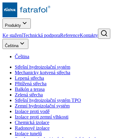
Produkty
Ke stažení
Technická podpora
Reference
Kontakty
Čeština
Čeština
Střešní hydroizolační systém
Mechanicky kotvená střecha
Lepená střecha
Přitížená střecha
Balkón a terasa
Zelená střecha
Střešní hydroizolační systém TPO
Zemní hydroizolační systém
Izolace proti vodě
Izolace proti zemní vlhkosti
Chemická izolace
Radonové izolace
Izolace tunelů