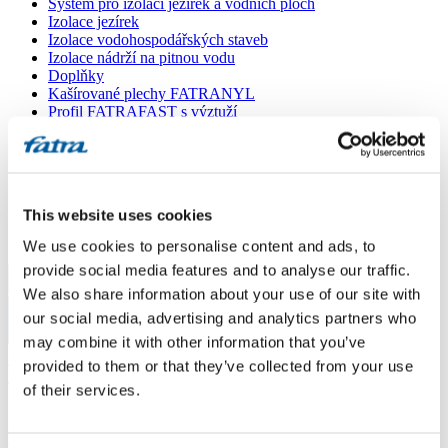
Systém pro izolaci jezírek a vodních ploch
Izolace jezírek
Izolace vodohospodářských staveb
Izolace nádrží na pitnou vodu
Doplňky
Kašírované plechy FATRANYL
Profil FATRAFAST s výztuží
Profil FATRAFLEX
Dlaždice FATRAFOL WALK 600
Parozábrana a tepelná izolace
Ochranná geotextilie
Lepidla
This website uses cookies
Ostatní doplňky
VŠECHNY PRODUKTY
We use cookies to personalise content and ads, to
provide social media features and to analyse our traffic.
Menu
We also share information about your use of our site with
our social media, advertising and analytics partners who
Menu
may combine it with other information that you’ve
Domů
/
provided to them or that they’ve collected from your use
Poradna
/
of their services.
Dotaz 424
Dotaz 424