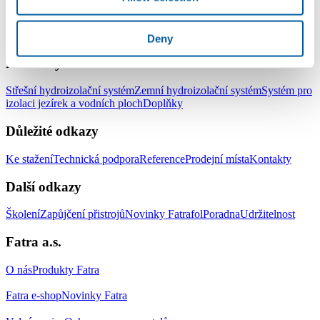
LinkedIn
Facebook
YouTube
Instagram
Deny
Produkty
Střešní hydroizolační systém
Zemní hydroizolační systém
Systém pro
izolaci jezírek a vodních ploch
Doplňky
Důležité odkazy
Ke stažení
Technická podpora
Reference
Prodejní místa
Kontakty
Další odkazy
Školení
Zapůjčení přistrojů
Novinky Fatrafol
Poradna
Udržitelnost
Fatra a.s.
O nás
Produkty Fatra
Fatra e-shop
Novinky Fatra