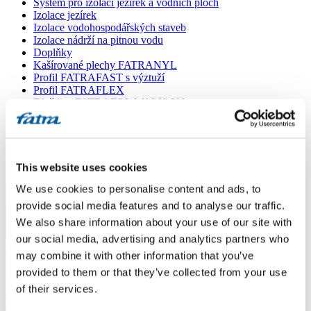
Systém pro izolaci jezírek a vodních ploch
Izolace jezírek
Izolace vodohospodářských staveb
Izolace nádrží na pitnou vodu
Doplňky
Kašírované plechy FATRANYL
Profil FATRAFAST s výztuží
Profil FATRAFLEX
Dlaždice FATRAFOL WALK 600
Parozábrana a tepelná izolace
Ochranná geotextilie
Lepidla
Ostatní doplňky
VŠECHNY PRODUKTY
This website uses cookies
We use cookies to personalise content and ads, to
Menu
provide social media features and to analyse our traffic.
We also share information about your use of our site with
Menu
our social media, advertising and analytics partners who
Domů
/
may combine it with other information that you’ve
Poradna
/
provided to them or that they’ve collected from your use
Dotaz 379
of their services.
Dotaz 379