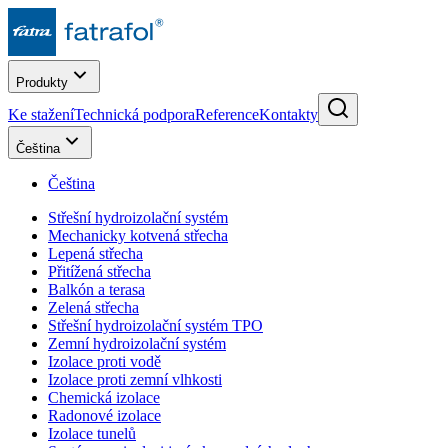
Produkty
Ke stažení
Technická podpora
Reference
Kontakty
Čeština
Čeština
Střešní hydroizolační systém
Mechanicky kotvená střecha
Lepená střecha
Přitížená střecha
Balkón a terasa
Zelená střecha
Střešní hydroizolační systém TPO
Zemní hydroizolační systém
Izolace proti vodě
Izolace proti zemní vlhkosti
Chemická izolace
Radonové izolace
Izolace tunelů