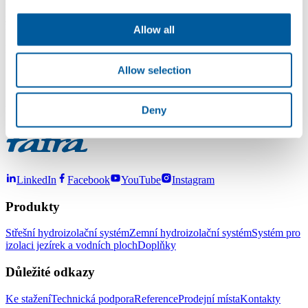
Doporučuji prostudovat Konstrukční a technologický předpis
FATRAFOL-S, kde jsou základní principy zpracovány spolu s
řešení typických detailů.
Allow all
Přeji úspěšný den.
Allow selection
Stanislav Zátopek
Studio izolací
Fatra,a.s., Napajedla
Deny
LinkedIn
Facebook
YouTube
Instagram
Produkty
Střešní hydroizolační systém
Zemní hydroizolační systém
Systém pro
izolaci jezírek a vodních ploch
Doplňky
Důležité odkazy
Ke stažení
Technická podpora
Reference
Prodejní místa
Kontakty