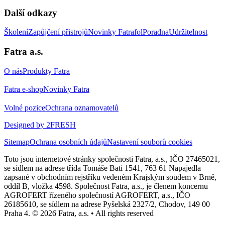
Další odkazy
Školení
Zapůjčení přistrojů
Novinky Fatrafol
Poradna
Udržitelnost
Fatra a.s.
O nás
Produkty Fatra
Fatra e-shop
Novinky Fatra
Volné pozice
Ochrana oznamovatelů
Designed by 2FRESH
Sitemap
Ochrana osobních údajů
Nastavení souborů cookies
Toto jsou internetové stránky společnosti Fatra, a.s., IČO 27465021,
se sídlem na adrese třída Tomáše Bati 1541, 763 61 Napajedla
zapsané v obchodním rejstříku vedeném Krajským soudem v Brně,
oddíl B, vložka 4598. Společnost Fatra, a.s., je členem koncernu
AGROFERT řízeného společností AGROFERT, a.s., IČO
26185610, se sídlem na adrese Pyšelská 2327/2, Chodov, 149 00
Praha 4. © 2026 Fatra, a.s. • All rights reserved