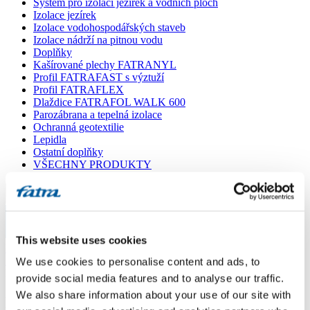
Systém pro izolaci jezírek a vodních ploch
Izolace jezírek
Izolace vodohospodářských staveb
Izolace nádrží na pitnou vodu
Doplňky
Kašírované plechy FATRANYL
Profil FATRAFAST s výztuží
Profil FATRAFLEX
Dlaždice FATRAFOL WALK 600
Parozábrana a tepelná izolace
Ochranná geotextilie
Lepidla
Ostatní doplňky
VŠECHNY PRODUKTY
Menu
Menu
This website uses cookies
Domů
/
Poradna
/
We use cookies to personalise content and ads, to
Dotaz 358
provide social media features and to analyse our traffic.
We also share information about your use of our site with
Dotaz 358