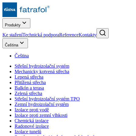
Produkty
Ke stažení
Technická podpora
Reference
Kontakty
Čeština
Čeština
Střešní hydroizolační systém
Mechanicky kotvená střecha
Lepená střecha
Přitížená střecha
Balkón a terasa
Zelená střecha
Střešní hydroizolační systém TPO
Zemní hydroizolační systém
Izolace proti vodě
Izolace proti zemní vlhkosti
Chemická izolace
Radonové izolace
Izolace tunelů