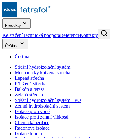
Produkty
Ke stažení
Technická podpora
Reference
Kontakty
Čeština
Čeština
Střešní hydroizolační systém
Mechanicky kotvená střecha
Lepená střecha
Přitížená střecha
Balkón a terasa
Zelená střecha
Střešní hydroizolační systém TPO
Zemní hydroizolační systém
Izolace proti vodě
Izolace proti zemní vlhkosti
Chemická izolace
Radonové izolace
Izolace tunelů