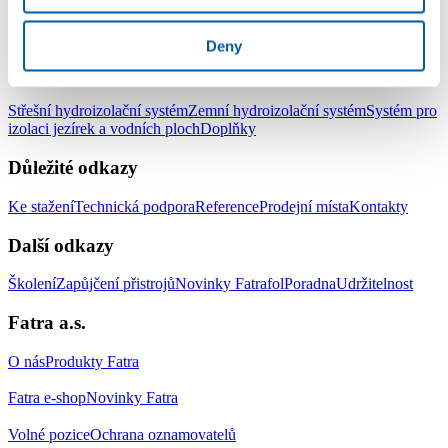
LinkedIn
Facebook
YouTube
Instagram
Deny
Produkty
Střešní hydroizolační systém
Zemní hydroizolační systém
Systém pro
izolaci jezírek a vodních ploch
Doplňky
Důležité odkazy
Ke stažení
Technická podpora
Reference
Prodejní místa
Kontakty
Další odkazy
Školení
Zapůjčení přistrojů
Novinky Fatrafol
Poradna
Udržitelnost
Fatra a.s.
O nás
Produkty Fatra
Fatra e-shop
Novinky Fatra
Volné pozice
Ochrana oznamovatelů