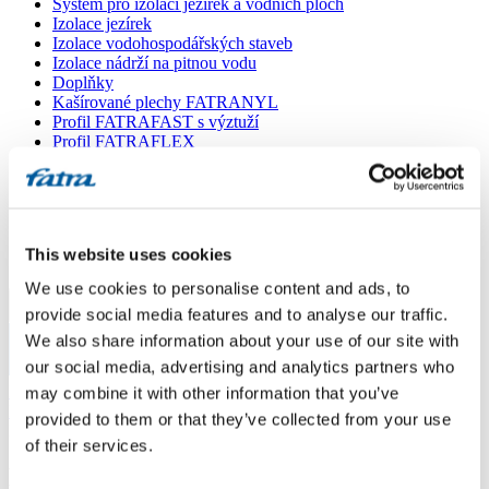
Systém pro izolaci jezírek a vodních ploch
Izolace jezírek
Izolace vodohospodářských staveb
Izolace nádrží na pitnou vodu
Doplňky
Kašírované plechy FATRANYL
Profil FATRAFAST s výztuží
Profil FATRAFLEX
Dlaždice FATRAFOL WALK 600
Parozábrana a tepelná izolace
Ochranná geotextilie
Lepidla
Ostatní doplňky
This website uses cookies
VŠECHNY PRODUKTY
We use cookies to personalise content and ads, to
Menu
provide social media features and to analyse our traffic.
We also share information about your use of our site with
our social media, advertising and analytics partners who
Menu
Domů
/
may combine it with other information that you’ve
Poradna
/
provided to them or that they’ve collected from your use
Dotaz 352
of their services.
Dotaz 352