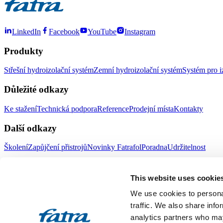
LinkedIn
Facebook
YouTube
Instagram
Produkty
Střešní hydroizolační systém
Zemní hydroizolační systém
Systém pro i
Důležité odkazy
Ke stažení
Technická podpora
Reference
Prodejní místa
Kontakty
Další odkazy
Školení
Zapůjčení přistrojů
Novinky Fatrafol
Poradna
Udržitelnost
Fatra a.s.
This website uses cookie
O nás
Produkty Fatra
We use cookies to personal
Fatra e-shop
Novinky Fatra
traffic. We also share info
analytics partners who may
Volné pozice
Ochrana oznamovatelů