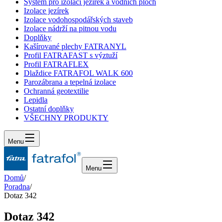
Systém pro izolaci jezírek a vodních ploch
Izolace jezírek
Izolace vodohospodářských staveb
Izolace nádrží na pitnou vodu
Doplňky
Kašírované plechy FATRANYL
Profil FATRAFAST s výztuží
Profil FATRAFLEX
Dlaždice FATRAFOL WALK 600
Parozábrana a tepelná izolace
Ochranná geotextilie
Lepidla
Ostatní doplňky
VŠECHNY PRODUKTY
Menu
Menu
Domů
/
Poradna
/
Dotaz 342
Dotaz 342