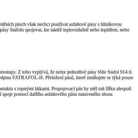
třních ploch však nechci používat asfaltové pásy s hliníkovou
pásy Stafolu spojovat, lze taktéž teplovzdušně nebo lepidlem, nebo
ostupy. Z toho vyplývá, že nelze jednotlivé pásy fólie Stafol 914 tl.
ředpisu FATRAFOL-H. Přeložení pásů, které zmiňujete se týká pouze
ntaktu s ropnými látkami. Propojovací pás by měl mít šířku alespoň
í spoje pomocí dalšího asfaltového pásu nataveného shora.