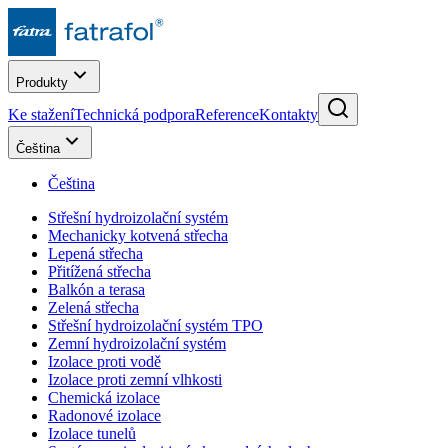
Produkty
Ke stažení
Technická podpora
Reference
Kontakty
Čeština
Čeština
Střešní hydroizolační systém
Mechanicky kotvená střecha
Lepená střecha
Přitížená střecha
Balkón a terasa
Zelená střecha
Střešní hydroizolační systém TPO
Zemní hydroizolační systém
Izolace proti vodě
Izolace proti zemní vlhkosti
Chemická izolace
Radonové izolace
Izolace tunelů