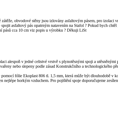
těže, obvodové stěny jsou izlovány asfaltovým pásem, pro izolaci vni
 spojit asfaltový pás opatrným natavením na Stafol ? Pokud bych chtěl 
í pásů cca 10 cm viz popis u výrobku ? Děkuji LiSt
aci alespoň v jedné celistvé vrstvě s plynotěsnými spoji a utěsněnými pr
svařeny nebo slepeny podle zásad Konstrukčního a technologického p
pomocí fólie Ekoplast 806 tl. 1,5 mm, která může být dlouhodobě v ko
en nejlépe horkým vzduchem. Pro pojištění spoje doporučujeme zesílen