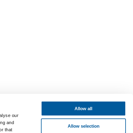
Allow all
alyse our
ing and
Allow selection
r that