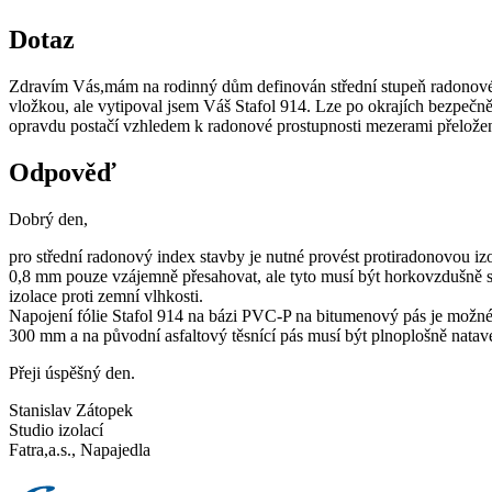
Dotaz
Zdravím Vás,mám na rodinný dům definován střední stupeň radonové zá
vložkou, ale vytipoval jsem Váš Stafol 914. Lze po okrajích bezpečně
opravdu postačí vzhledem k radonové prostupnosti mezerami přeložen
Odpověď
Dobrý den,
pro střední radonový index stavby je nutné provést protiradonovou izol
0,8 mm pouze vzájemně přesahovat, ale tyto musí být horkovzdušně 
izolace proti zemní vlhkosti.
Napojení fólie Stafol 914 na bázi PVC-P na bitumenový pás je možné 
300 mm a na původní asfaltový těsnící pás musí být plnoplošně natav
Přeji úspěšný den.
Stanislav Zátopek
Studio izolací
Fatra,a.s., Napajedla