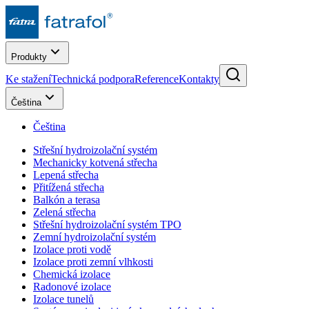
Produkty
Ke stažení
Technická podpora
Reference
Kontakty
Čeština
Čeština
Střešní hydroizolační systém
Mechanicky kotvená střecha
Lepená střecha
Přitížená střecha
Balkón a terasa
Zelená střecha
Střešní hydroizolační systém TPO
Zemní hydroizolační systém
Izolace proti vodě
Izolace proti zemní vlhkosti
Chemická izolace
Radonové izolace
Izolace tunelů