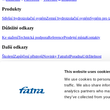
Produkty
Střešní hydroizolační systém
Zemní hydroizolační systém
Systém pro i
Důležité odkazy
Ke stažení
Technická podpora
Reference
Prodejní místa
Kontakty
Další odkazy
Školení
Zapůjčení přistrojů
Novinky Fatrafol
Poradna
Udržitelnost
Fatra a.s.
This website uses cookie
O nás
Produkty Fatra
We use cookies to personal
Fatra e-shop
Novinky Fatra
traffic. We also share info
analytics partners who may
Volné pozice
Ochrana oznamovatelů
they’ve collected from your
Designed by 2FRESH