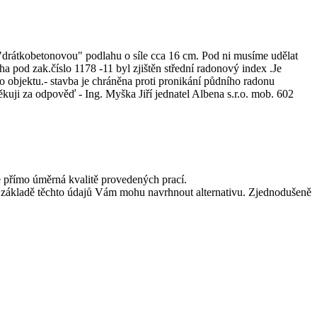
drátkobetonovou" podlahu o síle cca 16 cm. Pod ni musíme udělat
pod zak.číslo 1178 -11 byl zjištěn střední radonový index .Je
 objektu.- stavba je chráněna proti pronikání půdního radonu
kuji za odpověď - Ing. Myška Jiří jednatel Albena s.r.o. mob. 602
e přímo úměrná kvalitě provedených prací.
na základě těchto údajů Vám mohu navrhnout alternativu. Zjednodušeně