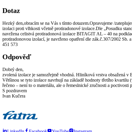
Dotaz
Hezký den,obracím se na Vás s tímto dotazem.Opravujeme /zatepluje
izolaci proti vlhkosti včetně protiradonové izolace.Dle „Posudku st
navržena celistvá protiradonová izolace BITAGIT AL – 40 na podkladn
protiradonovou izolací, je navrženo opatření dle zák.č.307/2002 Sb.
451 573
Odpověď
Dobrý den,
zvolená izolace je samozřejmě vhodná. Hliníková vrstva obsažená v B
Většinou se tyto izolace navrhují na základě hodnoty třetího kvarti
řečeno – není to o materiálu, ale o řemeslnické zručnosti a poctivosti
S pozdravem
Ivan Kučera
LinkedIn
Facebook
YouTube
Instagram