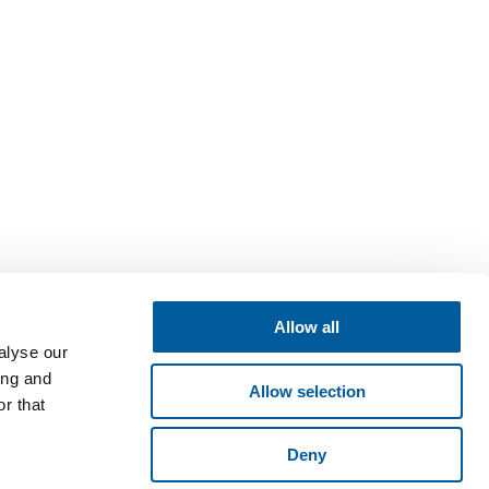
Allow all
alyse our
ing and
Allow selection
r that
Deny