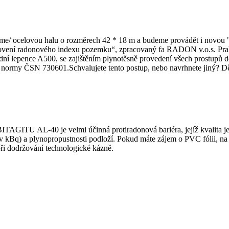
me/ ocelovou halu o rozměrech 42 * 18 m a budeme provádět i novou "
anovení radonového indexu pozemku“, zpracovaný fa RADON v.o.s. Praha 
í lepence A500, se zajištěním plynotěsně provedení všech prostupů do
 a normy ČSN 730601.Schvalujete tento postup, nebo navrhnete jiný? Dě
ITAGITU AL-40 je velmi účinná protiradonová bariéra, jejíž kvalita j
lu (v kBq) a plynopropustnosti podloží. Pokud máte zájem o PVC fólii, 
 při dodržování technologické kázně.