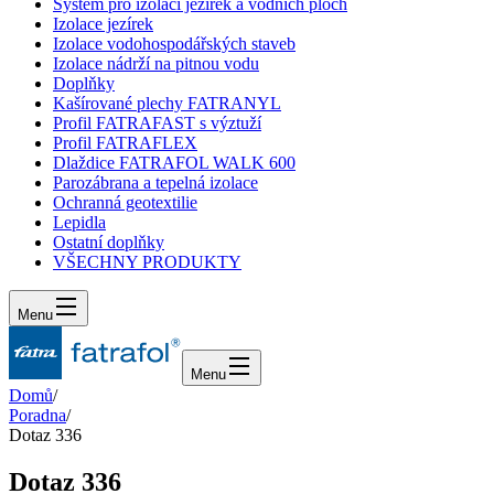
Systém pro izolaci jezírek a vodních ploch
Izolace jezírek
Izolace vodohospodářských staveb
Izolace nádrží na pitnou vodu
Doplňky
Kašírované plechy FATRANYL
Profil FATRAFAST s výztuží
Profil FATRAFLEX
Dlaždice FATRAFOL WALK 600
Parozábrana a tepelná izolace
Ochranná geotextilie
Lepidla
Ostatní doplňky
VŠECHNY PRODUKTY
Menu
Menu
Domů
/
Poradna
/
Dotaz 336
Dotaz 336