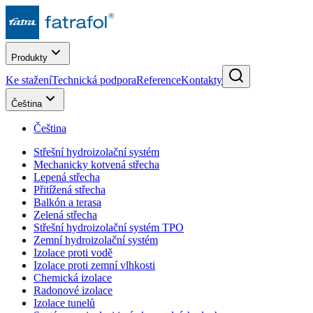
Produkty
Ke stažení
Technická podpora
Reference
Kontakty
Čeština
Čeština
Střešní hydroizolační systém
Mechanicky kotvená střecha
Lepená střecha
Přitížená střecha
Balkón a terasa
Zelená střecha
Střešní hydroizolační systém TPO
Zemní hydroizolační systém
Izolace proti vodě
Izolace proti zemní vlhkosti
Chemická izolace
Radonové izolace
Izolace tunelů