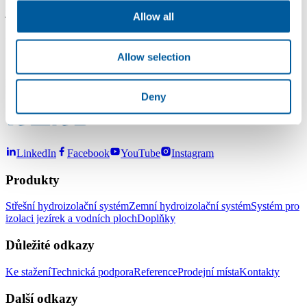
jednotlivého kusu.
Allow all
Přeji úspěšný den.
Allow selection
Stanislav Zátopek
Studio izolací
Fatra,a.s.,Napajedla
Deny
LinkedIn
Facebook
YouTube
Instagram
Produkty
Střešní hydroizolační systém
Zemní hydroizolační systém
Systém pro
izolaci jezírek a vodních ploch
Doplňky
Důležité odkazy
Ke stažení
Technická podpora
Reference
Prodejní místa
Kontakty
Další odkazy