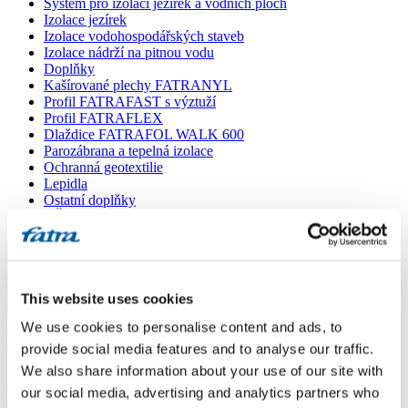
Systém pro izolaci jezírek a vodních ploch
Izolace jezírek
Izolace vodohospodářských staveb
Izolace nádrží na pitnou vodu
Doplňky
Kašírované plechy FATRANYL
Profil FATRAFAST s výztuží
Profil FATRAFLEX
Dlaždice FATRAFOL WALK 600
Parozábrana a tepelná izolace
Ochranná geotextilie
Lepidla
Ostatní doplňky
VŠECHNY PRODUKTY
Menu
This website uses cookies
Menu
Domů
/
We use cookies to personalise content and ads, to
Poradna
/
provide social media features and to analyse our traffic.
Dotaz 277
We also share information about your use of our site with
our social media, advertising and analytics partners who
Dotaz 277