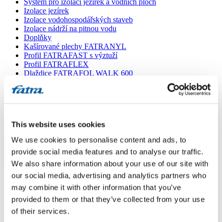
Systém pro izolaci jezírek a vodních ploch
Izolace jezírek
Izolace vodohospodářských staveb
Izolace nádrží na pitnou vodu
Doplňky
Kašírované plechy FATRANYL
Profil FATRAFAST s výztuží
Profil FATRAFLEX
Dlaždice FATRAFOL WALK 600
Parozábrana a tepelná izolace
Ochranná geotextilie
Lepidla
Ostatní doplňky
VŠECHNY PRODUKTY
This website uses cookies
We use cookies to personalise content and ads, to
Menu
provide social media features and to analyse our traffic.
We also share information about your use of our site with
Menu
our social media, advertising and analytics partners who
Domů
/
Poradna
/
may combine it with other information that you’ve
Dotaz 274
provided to them or that they’ve collected from your use
of their services.
Dotaz 274