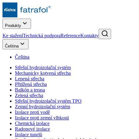
Produkty
Ke stažení
Technická podpora
Reference
Kontakty
Čeština
Čeština
Střešní hydroizolační systém
Mechanicky kotvená střecha
Lepená střecha
Přitížená střecha
Balkón a terasa
Zelená střecha
Střešní hydroizolační systém TPO
Zemní hydroizolační systém
Izolace proti vodě
Izolace proti zemní vlhkosti
Chemická izolace
Radonové izolace
Izolace tunelů