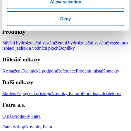
Allow selection
Deny
LinkedIn
Facebook
YouTube
Instagram
Produkty
Střešní hydroizolační systém
Zemní hydroizolační systém
Systém pro
izolaci jezírek a vodních ploch
Doplňky
Důležité odkazy
Ke stažení
Technická podpora
Reference
Prodejní místa
Kontakty
Další odkazy
Školení
Zapůjčení přistrojů
Novinky Fatrafol
Poradna
Udržitelnost
Fatra a.s.
O nás
Produkty Fatra
Fatra e-shop
Novinky Fatra