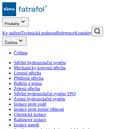
Produkty
Ke stažení
Technická podpora
Reference
Kontakty
Čeština
Čeština
Střešní hydroizolační systém
Mechanicky kotvená střecha
Lepená střecha
Přitížená střecha
Balkón a terasa
Zelená střecha
Střešní hydroizolační systém TPO
Zemní hydroizolační systém
Izolace proti vodě
Izolace proti zemní vlhkosti
Chemická izolace
Radonové izolace
Izolace tunelů