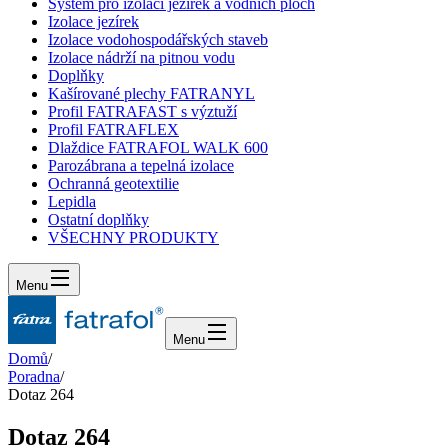
Systém pro izolaci jezírek a vodních ploch
Izolace jezírek
Izolace vodohospodářských staveb
Izolace nádrží na pitnou vodu
Doplňky
Kašírované plechy FATRANYL
Profil FATRAFAST s výztuží
Profil FATRAFLEX
Dlaždice FATRAFOL WALK 600
Parozábrana a tepelná izolace
Ochranná geotextilie
Lepidla
Ostatní doplňky
VŠECHNY PRODUKTY
Menu
Menu
Domů
/
Poradna
/
Dotaz 264
Dotaz 264