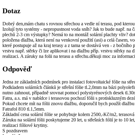
Dotaz
Dobrý den,mám chatu s rovnou střechou a vedle ní terasu, pod kterou j
Izolují tyto systémy - nepropustnost voda sníh? Jak to bude např. na č
plechů 2-3 cm výstupky? Nemá to na montáž solární plachty vliv? dotaz
položena dlažba, která není na venkovní použití (asi) a celá časem, v
které postupuje až na kraj terasy a z tama se dostává ven - z bočního po
vrstvu např. stěrky či lze aplikovat i na dlažbu příp. vrstvu stěrky na d
realizaci. A záruky na folii na terasu a střechu.děkuji moc za informa
Odpověď
Jedna ze základních podmínek pro instalaci fotovoltaické fólie na stře
Podkladem solárních článků je střešní fólie tl.2,0mm na bázi polyolef
nutno zahnout, případně srovnat pomocí polystyrénových desek tl.3
Fatra, a.s. má v nabídce i terasovou pochozí fólii s protiskluzným 
Pokud chcete mít na fólii znovu dlažbu, doporučil bych použít dlažb
Fatrafol 810 tl.1,5mm.
Základní cena solární fólie se pohybuje kolem 2500,-Kč/m2, terasov
Záruku na solární fólii poskytujeme 20 let, u střešních fólií je to 1
realizaci fóliové krytiny.
S pozdravem