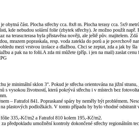
e obytná část. Plocha střechy cca. 8x8 m. Plocha terasy cca. 5x9 metrů
ásti, kde nebudou solární folie (zbytek střechy). Je možno použít např. 
 na terasu:terasa byla přistavěna nověji, ale ještě pův. majitelem. Zdá
odou, mrazem popraskala, resp. voda zatekla do porů a je povrchově nar
hledu mezi vrstvou izolace a dlažbou. Chci se zeptat, zda a jak by šla vy
lažbu a pak na to folii.A zda mi můžete (příp. i jen na mail) zaslat cenu 
ciPG
chu je minimální sklon 3°. Pokud je střecha orientována na jižní stranu,
inů s vysokou životností, která pokrývá střechu i v místech bez fotovol
0mm.
dezénem – Fatrafol 841. Popraskané spáry by neměly být problémem. Nes
u na plastových podložkách. V tomto případu by bylo vhodné odstranit 
á fólie 335,-Kč/m2 a Fatrafol 810 kolem 195,-Kč/m2.
0 let, za předpokladu umožnění kontroly dokončené střechy regionálním 