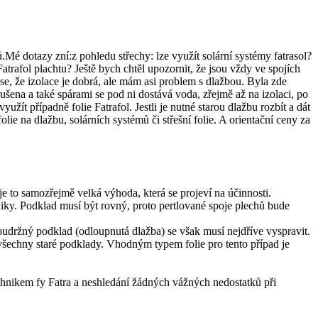
.Mé dotazy zní:z pohledu střechy: lze využít solární systémy fatrasol?
Fatrafol plachtu? Ještě bych chtěl upozornit, že jsou vždy ve spojích
 se, že izolace je dobrá, ale mám asi problem s dlažbou. Byla zde
ušena a také spárami se pod ni dostává voda, zřejmě až na izolaci, po
užít případně folie Fatrafol. Jestli je nutné starou dlažbu rozbít a dát
folie na dlažbu, solárních systémů či střešní folie. A orientační ceny za
 je to samozřejmě velká výhoda, která se projeví na účinnosti.
taiky. Podklad musí být rovný, proto pertlované spoje plechů bude
oudržný podklad (odloupnutá dlažba) se však musí nejdříve vyspravit.
všechny staré podklady. Vhodným typem folie pro tento případ je
technikem fy Fatra a neshledání žádných vážných nedostatků při