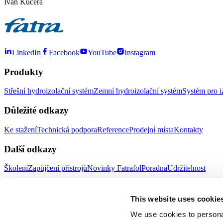
Ivan Kučera
LinkedIn
Facebook
YouTube
Instagram
Produkty
Střešní hydroizolační systém
Zemní hydroizolační systém
Systém pro i
Důležité odkazy
Ke stažení
Technická podpora
Reference
Prodejní místa
Kontakty
Další odkazy
Školení
Zapůjčení přistrojů
Novinky Fatrafol
Poradna
Udržitelnost
Fatra a.s.
This website uses cookie
O nás
Produkty Fatra
We use cookies to personal