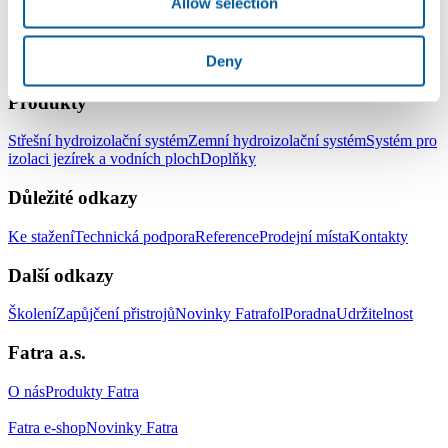
Allow selection
Deny
LinkedIn
Facebook
YouTube
Instagram
Produkty
Střešní hydroizolační systém
Zemní hydroizolační systém
Systém pro
izolaci jezírek a vodních ploch
Doplňky
Důležité odkazy
Ke stažení
Technická podpora
Reference
Prodejní místa
Kontakty
Další odkazy
Školení
Zapůjčení přistrojů
Novinky Fatrafol
Poradna
Udržitelnost
Fatra a.s.
O nás
Produkty Fatra
Fatra e-shop
Novinky Fatra