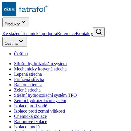
Produkty
Ke stažení
Technická podpora
Reference
Kontakty
Čeština
Čeština
Střešní hydroizolační systém
Mechanicky kotvená střecha
Lepená střecha
Přitížená střecha
Balkón a terasa
Zelená střecha
Střešní hydroizolační systém TPO
Zemní hydroizolační systém
Izolace proti vodě
Izolace proti zemní vlhkosti
Chemická izolace
Radonové izolace
Izolace tunelů