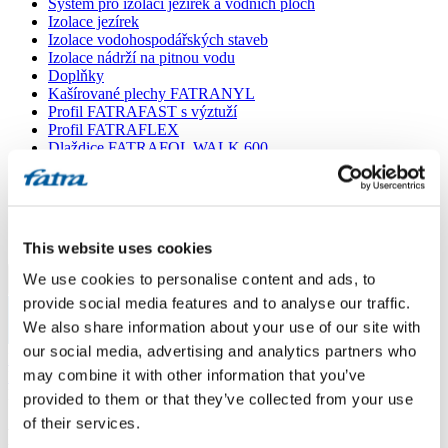
Systém pro izolaci jezírek a vodních ploch
Izolace jezírek
Izolace vodohospodářských staveb
Izolace nádrží na pitnou vodu
Doplňky
Kašírované plechy FATRANYL
Profil FATRAFAST s výztuží
Profil FATRAFLEX
Dlaždice FATRAFOL WALK 600
Parozábrana a tepelná izolace
Ochranná geotextilie
Lepidla
Ostatní doplňky
VŠECHNY PRODUKTY
This website uses cookies
We use cookies to personalise content and ads, to
Menu
provide social media features and to analyse our traffic.
We also share information about your use of our site with
Menu
our social media, advertising and analytics partners who
Domů
/
may combine it with other information that you’ve
Poradna
/
Dotaz 216
provided to them or that they’ve collected from your use
of their services.
Dotaz 216