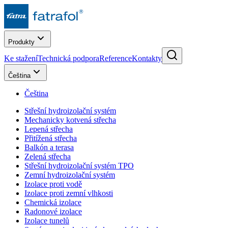
Produkty
Ke stažení
Technická podpora
Reference
Kontakty
Čeština
Čeština
Střešní hydroizolační systém
Mechanicky kotvená střecha
Lepená střecha
Přitížená střecha
Balkón a terasa
Zelená střecha
Střešní hydroizolační systém TPO
Zemní hydroizolační systém
Izolace proti vodě
Izolace proti zemní vlhkosti
Chemická izolace
Radonové izolace
Izolace tunelů