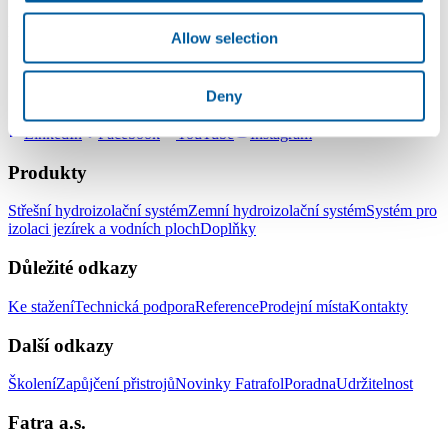
Studio izolací
Fatra,a.s., Napajedla
Allow selection
Deny
LinkedIn
Facebook
YouTube
Instagram
Produkty
Střešní hydroizolační systém
Zemní hydroizolační systém
Systém pro
izolaci jezírek a vodních ploch
Doplňky
Důležité odkazy
Ke stažení
Technická podpora
Reference
Prodejní místa
Kontakty
Další odkazy
Školení
Zapůjčení přistrojů
Novinky Fatrafol
Poradna
Udržitelnost
Fatra a.s.