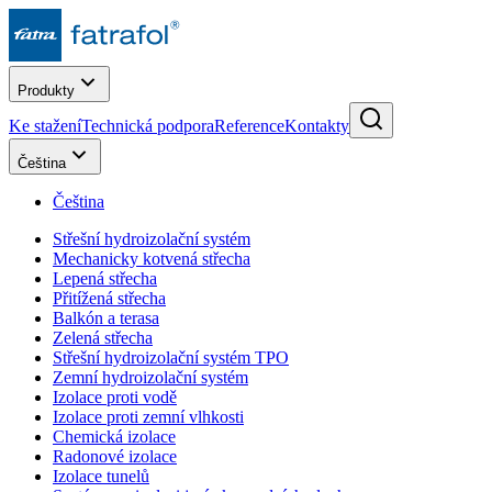
Produkty
Ke stažení
Technická podpora
Reference
Kontakty
Čeština
Čeština
Střešní hydroizolační systém
Mechanicky kotvená střecha
Lepená střecha
Přitížená střecha
Balkón a terasa
Zelená střecha
Střešní hydroizolační systém TPO
Zemní hydroizolační systém
Izolace proti vodě
Izolace proti zemní vlhkosti
Chemická izolace
Radonové izolace
Izolace tunelů