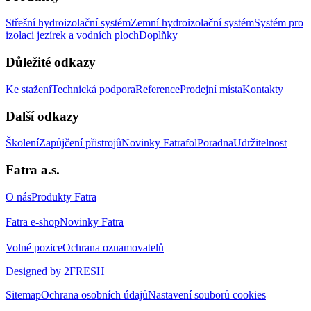
Střešní hydroizolační systém
Zemní hydroizolační systém
Systém pro
izolaci jezírek a vodních ploch
Doplňky
Důležité odkazy
Ke stažení
Technická podpora
Reference
Prodejní místa
Kontakty
Další odkazy
Školení
Zapůjčení přistrojů
Novinky Fatrafol
Poradna
Udržitelnost
Fatra a.s.
O nás
Produkty Fatra
Fatra e-shop
Novinky Fatra
Volné pozice
Ochrana oznamovatelů
Designed by 2FRESH
Sitemap
Ochrana osobních údajů
Nastavení souborů cookies