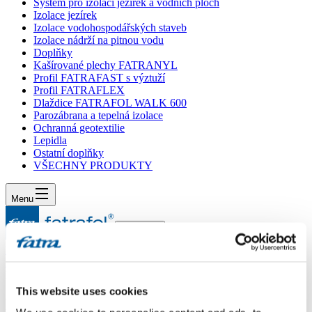
Systém pro izolaci jezírek a vodních ploch
Izolace jezírek
Izolace vodohospodářských staveb
Izolace nádrží na pitnou vodu
Doplňky
Kašírované plechy FATRANYL
Profil FATRAFAST s výztuží
Profil FATRAFLEX
Dlaždice FATRAFOL WALK 600
Parozábrana a tepelná izolace
Ochranná geotextilie
Lepidla
Ostatní doplňky
VŠECHNY PRODUKTY
Menu
Menu
Domů
/
Poradna
/
Dotaz 174
This website uses cookies
Dotaz 174