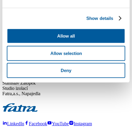
stěny pomocí vhodných kotevních prvků. hydroizolace je
oboustranně chráněna netkanou textilií např. Fatatex H gramáže
300g/m2; z toho vyplývá, že se nelepí k podkladu.
Show details
Umístění hydroizolační vrstvy doporučujeme pod XPS desky.
Kotvení XPS desek do podkladu je pak doporučeno při jejich
Allow all
hormím okraji a v při spodním okraji je pak nutno fixovat XPS
desky sevřením stavební konstrukcí ( okapový chodník, přídlažba,
kačírek apod.). Pokud je nutné kotvit tyto desky v ploše nad úrovní
upraveného terénu doporučujeme v místě perforace fólie kotevním
Allow selection
prvkem zajistit vodotěsnící funkci povlakové hydroizolace PU
tmelem kterým dřík kotevního prvku obalíme před jeho instalací.
Deny
Přeji úspěšný den.
Stanislav Zátopek
Studio izolací
Fatra,a.s., Napajedla
LinkedIn
Facebook
YouTube
Instagram