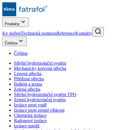
Produkty
Ke stažení
Technická podpora
Reference
Kontakty
Čeština
Čeština
Střešní hydroizolační systém
Mechanicky kotvená střecha
Lepená střecha
Přitížená střecha
Balkón a terasa
Zelená střecha
Střešní hydroizolační systém TPO
Zemní hydroizolační systém
Izolace proti vodě
Izolace proti zemní vlhkosti
Chemická izolace
Radonové izolace
Izolace tunelů