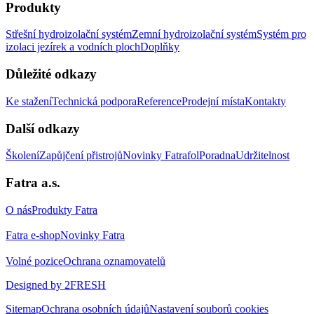
Produkty
Střešní hydroizolační systém
Zemní hydroizolační systém
Systém pro
izolaci jezírek a vodních ploch
Doplňky
Důležité odkazy
Ke stažení
Technická podpora
Reference
Prodejní místa
Kontakty
Další odkazy
Školení
Zapůjčení přistrojů
Novinky Fatrafol
Poradna
Udržitelnost
Fatra a.s.
O nás
Produkty Fatra
Fatra e-shop
Novinky Fatra
Volné pozice
Ochrana oznamovatelů
Designed by 2FRESH
Sitemap
Ochrana osobních údajů
Nastavení souborů cookies