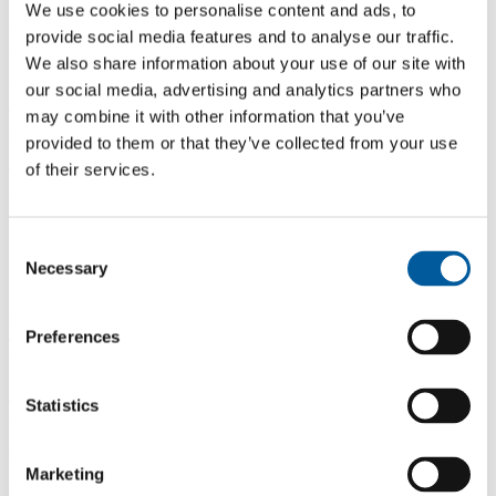
We use cookies to personalise content and ads, to
Dotaz
provide social media features and to analyse our traffic.
We also share information about your use of our site with
Dobrý den, rád bych použil při hydroizolaci RD váš výrobek. Dle
our social media, advertising and analytics partners who
architekta by měla být provedena hydroizolace základových pásů a
may combine it with other information that you’ve
následně vyvedena na ytong do výše 50 cm tj. výška soklu. Chtěl
provided to them or that they’ve collected from your use
bych poradit zda hydroizolaci dát pod polystyrénové zateplení nebo
až na něj. Čím bych měl hydroizolaci lepit na beton ( ytong)
of their services.
popřípadě na polystyrén. Za odpověď děkuji
Odpověď
Consent
Necessary
Selection
Dobrý den,
převedení izolace na svilých plochách obvodových stěn je
Preferences
doporučeno do úrovně min. 300 mm nad upravený terén. Pokud
bude hydroizolační povlak převeden výše je to naprosto v pořádku.
Způsob jeho ukončení na svilé stěně je předepsán v "Konstrukčním
a technologickém předpisu FATRAFOL-S, který je ke stažení ma
Statistics
našich webových stránkách www.fatrafol.cz.
Obecně lze konstatovat, že hydroizolační povlak je ukončován
Marketing
navařením na profil z poplastovaného plechu VIPLANYL 60 -
stěnová lišta rozvinuté šířky 71 mm, která je ktvena do konstrukce