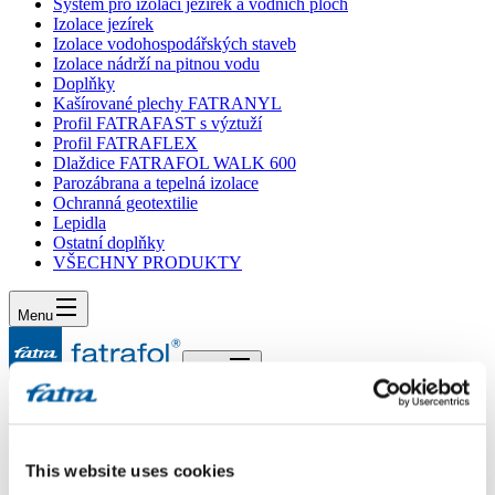
Systém pro izolaci jezírek a vodních ploch
Izolace jezírek
Izolace vodohospodářských staveb
Izolace nádrží na pitnou vodu
Doplňky
Kašírované plechy FATRANYL
Profil FATRAFAST s výztuží
Profil FATRAFLEX
Dlaždice FATRAFOL WALK 600
Parozábrana a tepelná izolace
Ochranná geotextilie
Lepidla
Ostatní doplňky
VŠECHNY PRODUKTY
Menu
Menu
Domů
/
Poradna
/
Dotaz 172
This website uses cookies
Dotaz 172