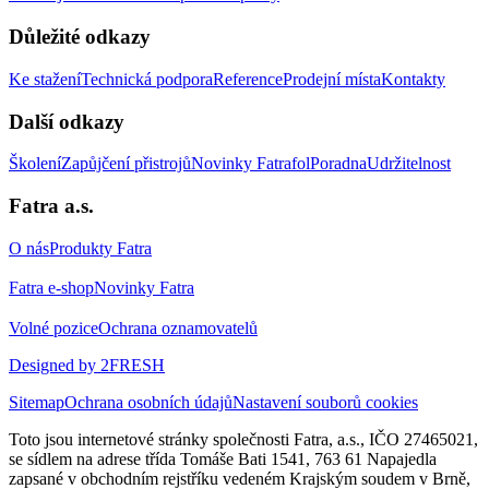
Důležité odkazy
Ke stažení
Technická podpora
Reference
Prodejní místa
Kontakty
Další odkazy
Školení
Zapůjčení přistrojů
Novinky Fatrafol
Poradna
Udržitelnost
Fatra a.s.
O nás
Produkty Fatra
Fatra e-shop
Novinky Fatra
Volné pozice
Ochrana oznamovatelů
Designed by 2FRESH
Sitemap
Ochrana osobních údajů
Nastavení souborů cookies
Toto jsou internetové stránky společnosti Fatra, a.s., IČO 27465021,
se sídlem na adrese třída Tomáše Bati 1541, 763 61 Napajedla
zapsané v obchodním rejstříku vedeném Krajským soudem v Brně,