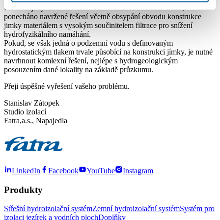
Pokud z jakýchkoli důvodů nelze trubní drenáž realizovat, bude
ponecháno navržené řešení včetně obsypání obvodu konstrukce
jimky materiálem s vysokým součinitelem filtrace pro snížení
hydrofyzikálního namáhání.
Pokud, se však jedná o podzemní vodu s definovaným
hydrostatickým tlakem trvale působící na konstrukci jímky, je nutné
navrhnout komlexní řešení, nejlépe s hydrogeologickým
posouzením dané lokality na základě průzkumu.
Přeji úspěšné vyřešení vašeho problému.
Stanislav Zátopek
Studio izolací
Fatra,a.s., Napajedla
LinkedIn
Facebook
YouTube
Instagram
Produkty
Střešní hydroizolační systém
Zemní hydroizolační systém
Systém pro
izolaci jezírek a vodních ploch
Doplňky