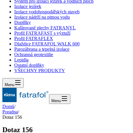
Systém pro izolaci jezírek a vodních ploch
Izolace jezírek
Izolace vodohospodářských staveb
Izolace nádrží na pitnou vodu
Doplňky
Kašírované plechy FATRANYL
Profil FATRAFAST s výztuží
Profil FATRAFLEX
Dlaždice FATRAFOL WALK 600
Parozábrana a tepelná izolace
Ochranná geotextilie
Lepidla
Ostatní doplňky
VŠECHNY PRODUKTY
Menu
Menu
Domů
/
Poradna
/
Dotaz 156
Dotaz 156