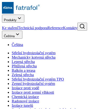
Produkty
Ke stažení
Technická podpora
Reference
Kontakty
Čeština
Čeština
Střešní hydroizolační systém
Mechanicky kotvená střecha
Lepená střecha
Přitížená střecha
Balkón a terasa
Zelená střecha
Střešní hydroizolační systém TPO
Zemní hydroizolační systém
Izolace proti vodě
Izolace proti zemní vlhkosti
Chemická izolace
Radonové izolace
Izolace tunelů