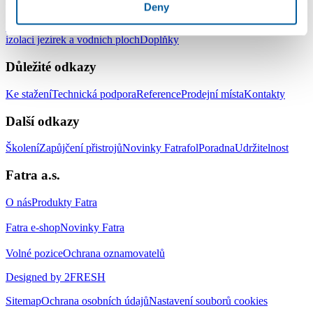
Produkty
Deny
Střešní hydroizolační systém
Zemní hydroizolační systém
Systém pro
izolaci jezírek a vodních ploch
Doplňky
Důležité odkazy
Ke stažení
Technická podpora
Reference
Prodejní místa
Kontakty
Další odkazy
Školení
Zapůjčení přistrojů
Novinky Fatrafol
Poradna
Udržitelnost
Fatra a.s.
O nás
Produkty Fatra
Fatra e-shop
Novinky Fatra
Volné pozice
Ochrana oznamovatelů
Designed by 2FRESH
Sitemap
Ochrana osobních údajů
Nastavení souborů cookies