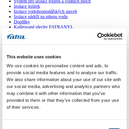
Systém pro izolaci jezírek a vodních ploch
Izolace jezírek
Izolace vodohospodářských staveb
Izolace nádrží na pitnou vodu
Doplňky
Kašírované plechy FATRANYL
Profil FATRAFAST s výztuží
Profil FATRAFLEX
Dlaždice FATRAFOL WALK 600
Parozábrana a tepelná izolace
Ochranná geotextilie
This website uses cookies
Lepidla
Ostatní doplňky
We use cookies to personalise content and ads, to
VŠECHNY PRODUKTY
provide social media features and to analyse our traffic.
We also share information about your use of our site with
Menu
our social media, advertising and analytics partners who
may combine it with other information that you’ve
Menu
provided to them or that they’ve collected from your use
Domů
/
of their services.
Poradna
/
Dotaz 140
Dotaz 140
Consent