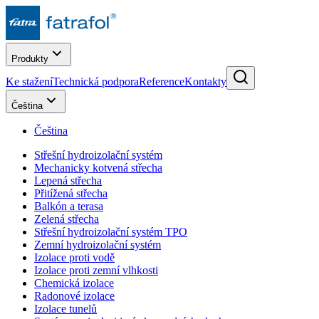
Produkty
Ke stažení
Technická podpora
Reference
Kontakty
Čeština
Čeština
Střešní hydroizolační systém
Mechanicky kotvená střecha
Lepená střecha
Přitížená střecha
Balkón a terasa
Zelená střecha
Střešní hydroizolační systém TPO
Zemní hydroizolační systém
Izolace proti vodě
Izolace proti zemní vlhkosti
Chemická izolace
Radonové izolace
Izolace tunelů