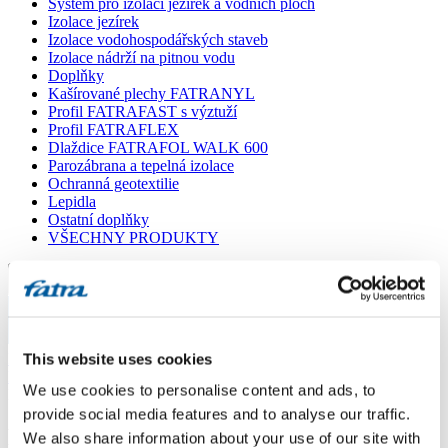
Systém pro izolaci jezírek a vodních ploch
Izolace jezírek
Izolace vodohospodářských staveb
Izolace nádrží na pitnou vodu
Doplňky
Kašírované plechy FATRANYL
Profil FATRAFAST s výztuží
Profil FATRAFLEX
Dlaždice FATRAFOL WALK 600
Parozábrana a tepelná izolace
Ochranná geotextilie
Lepidla
Ostatní doplňky
VŠECHNY PRODUKTY
Menu
Menu
Domů
This website uses cookies
/
Poradna
/
We use cookies to personalise content and ads, to
Dotaz 125
provide social media features and to analyse our traffic.
Dotaz 125
We also share information about your use of our site with