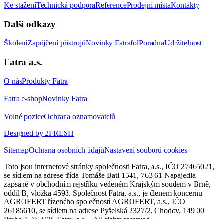
Ke stažení
Technická podpora
Reference
Prodejní místa
Kontakty
Další odkazy
Školení
Zapůjčení přistrojů
Novinky Fatrafol
Poradna
Udržitelnost
Fatra a.s.
O nás
Produkty Fatra
Fatra e-shop
Novinky Fatra
Volné pozice
Ochrana oznamovatelů
Designed by 2FRESH
Sitemap
Ochrana osobních údajů
Nastavení souborů cookies
Toto jsou internetové stránky společnosti Fatra, a.s., IČO 27465021,
se sídlem na adrese třída Tomáše Bati 1541, 763 61 Napajedla
zapsané v obchodním rejstříku vedeném Krajským soudem v Brně,
oddíl B, vložka 4598. Společnost Fatra, a.s., je členem koncernu
AGROFERT řízeného společností AGROFERT, a.s., IČO
26185610, se sídlem na adrese Pyšelská 2327/2, Chodov, 149 00