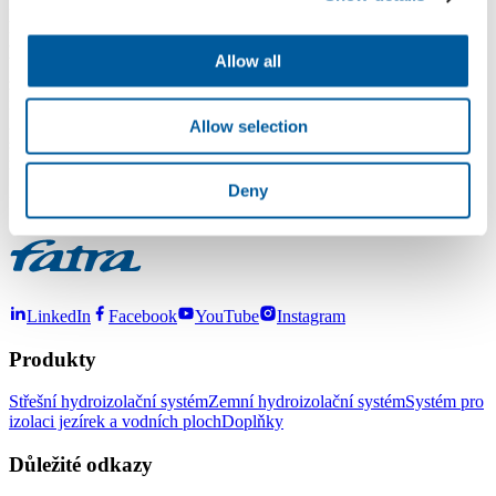
Dobrý den,
prohnutí střechy je určitě důvod pro znepokojení a nutnou prohlídku
- nejlépe statikem.
Allow all
Volba asfaltového šindele slepovaného slunečním zářením je
zajímavým řešením, pro pětistupňový sklon střechy však
nevhodným.
Ať už použijete na provizorní překrytí polyesterovou plachtu nebo
Allow selection
svařenec z PVC fólií, její důkladné připevnění proti účinkům větru
má zcela zásadní vliv na to, jestli Vám vydrží přes zimní období.
S pozdravem
Deny
Ivan Kučera
LinkedIn
Facebook
YouTube
Instagram
Produkty
Střešní hydroizolační systém
Zemní hydroizolační systém
Systém pro
izolaci jezírek a vodních ploch
Doplňky
Důležité odkazy