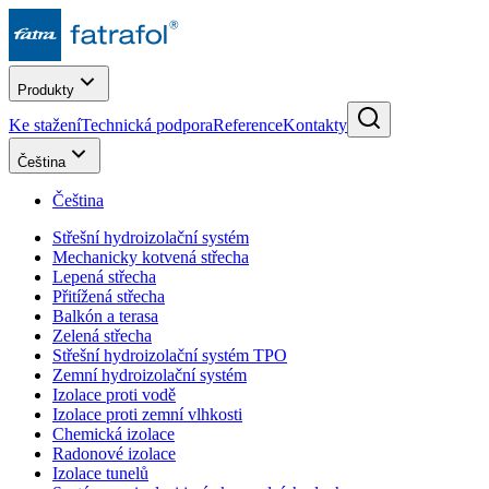
Produkty
Ke stažení
Technická podpora
Reference
Kontakty
Čeština
Čeština
Střešní hydroizolační systém
Mechanicky kotvená střecha
Lepená střecha
Přitížená střecha
Balkón a terasa
Zelená střecha
Střešní hydroizolační systém TPO
Zemní hydroizolační systém
Izolace proti vodě
Izolace proti zemní vlhkosti
Chemická izolace
Radonové izolace
Izolace tunelů