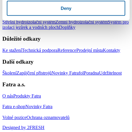
Deny
Produkty
Střešní hydroizolační systém
Zemní hydroizolační systém
Systém pro
izolaci jezírek a vodních ploch
Doplňky
Důležité odkazy
Ke stažení
Technická podpora
Reference
Prodejní místa
Kontakty
Další odkazy
Školení
Zapůjčení přistrojů
Novinky Fatrafol
Poradna
Udržitelnost
Fatra a.s.
O nás
Produkty Fatra
Fatra e-shop
Novinky Fatra
Volné pozice
Ochrana oznamovatelů
Designed by 2FRESH