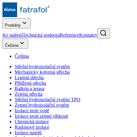
Produkty
Ke stažení
Technická podpora
Reference
Kontakty
Čeština
Čeština
Střešní hydroizolační systém
Mechanicky kotvená střecha
Lepená střecha
Přitížená střecha
Balkón a terasa
Zelená střecha
Střešní hydroizolační systém TPO
Zemní hydroizolační systém
Izolace proti vodě
Izolace proti zemní vlhkosti
Chemická izolace
Radonové izolace
Izolace tunelů