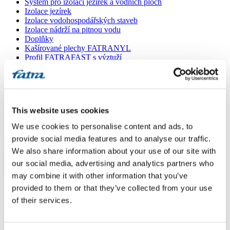
Systém pro izolaci jezírek a vodních ploch
Izolace jezírek
Izolace vodohospodářských staveb
Izolace nádrží na pitnou vodu
Doplňky
Kašírované plechy FATRANYL
Profil FATRAFAST s výztuží
Profil FATRAFLEX
Dlaždice FATRAFOL WALK 600
Parozábrana a tepelná izolace
Ochranná geotextilie
Lepidla
This website uses cookies
Ostatní doplňky
VŠECHNY PRODUKTY
We use cookies to personalise content and ads, to
provide social media features and to analyse our traffic.
Menu
We also share information about your use of our site with
our social media, advertising and analytics partners who
Menu
may combine it with other information that you’ve
Domů
/
provided to them or that they’ve collected from your use
Poradna
/
of their services.
Dotaz 117
Dotaz 117