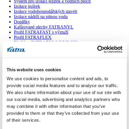
Systém pro izolaci jezírek a vodních ploch
Izolace jezírek
Izolace vodohospodářských staveb
Izolace nádrží na pitnou vodu
Doplňky
Kašírované plechy FATRANYL
Profil FATRAFAST s výztuží
Profil FATRAFLEX
Dlaždice FATRAFOL WALK 600
Parozábrana a tepelná izolace
Ochranná geotextilie
Lepidla
Ostatní doplňky
VŠECHNY PRODUKTY
This website uses cookies
We use cookies to personalise content and ads, to
Menu
provide social media features and to analyse our traffic.
We also share information about your use of our site with
Menu
our social media, advertising and analytics partners who
Domů
/
may combine it with other information that you’ve
Poradna
/
provided to them or that they’ve collected from your use
Dotaz 112
of their services.
Dotaz 112