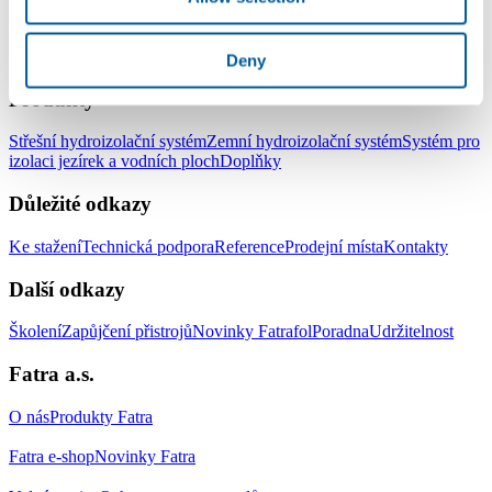
LinkedIn
Facebook
YouTube
Instagram
Deny
Produkty
Střešní hydroizolační systém
Zemní hydroizolační systém
Systém pro
izolaci jezírek a vodních ploch
Doplňky
Důležité odkazy
Ke stažení
Technická podpora
Reference
Prodejní místa
Kontakty
Další odkazy
Školení
Zapůjčení přistrojů
Novinky Fatrafol
Poradna
Udržitelnost
Fatra a.s.
O nás
Produkty Fatra
Fatra e-shop
Novinky Fatra