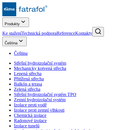
Produkty
Ke stažení
Technická podpora
Reference
Kontakty
Čeština
Čeština
Střešní hydroizolační systém
Mechanicky kotvená střecha
Lepená střecha
Přitížená střecha
Balkón a terasa
Zelená střecha
Střešní hydroizolační systém TPO
Zemní hydroizolační systém
Izolace proti vodě
Izolace proti zemní vlhkosti
Chemická izolace
Radonové izolace
Izolace tunelů