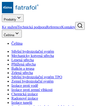
Produkty
Ke stažení
Technická podpora
Reference
Kontakty
Čeština
Čeština
Střešní hydroizolační systém
Mechanicky kotvená střecha
Lepená střecha
Přitížená střecha
Balkón a terasa
Zelená střecha
Střešní hydroizolační systém TPO
Zemní hydroizolační systém
Izolace proti vodě
Izolace proti zemní vlhkosti
Chemická izolace
Radonové izolace
Izolace tunelů