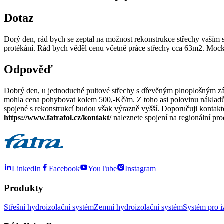
Dotaz
Dorý den, rád bych se zeptal na možnost rekonstrukce střechy vaším s
protékání. Rád bych věděl cenu včetně práce střechy cca 63m2. Moc
Odpověď
Dobrý den, u jednoduché pultové střechy s dřevěným plnoplošným zák
mohla cena pohybovat kolem 500,-Kč/m. Z toho asi polovinu nákladů tv
spojené s rekonstrukcí budou však výrazně vyšší. Doporučuji kontakt
https://www.fatrafol.cz/kontakt/
naleznete spojení na regionální p
LinkedIn
Facebook
YouTube
Instagram
Produkty
Střešní hydroizolační systém
Zemní hydroizolační systém
Systém pro i