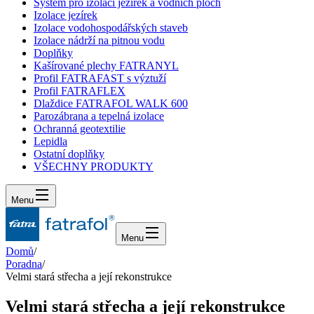
Systém pro izolaci jezírek a vodních ploch
Izolace jezírek
Izolace vodohospodářských staveb
Izolace nádrží na pitnou vodu
Doplňky
Kašírované plechy FATRANYL
Profil FATRAFAST s výztuží
Profil FATRAFLEX
Dlaždice FATRAFOL WALK 600
Parozábrana a tepelná izolace
Ochranná geotextilie
Lepidla
Ostatní doplňky
VŠECHNY PRODUKTY
Menu
Menu
Domů
/
Poradna
/
Velmi stará střecha a její rekonstrukce
Velmi stará střecha a její rekonstrukce