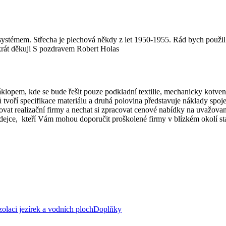
ystémem. Střecha je plechová někdy z let 1950-1955. Rád bych použil Va
krát děkuji S pozdravem Robert Holas
lopem, kde se bude řešit pouze podkladní textilie, mechanicky kotven
oří specifikace materiálu a druhá polovina představuje náklady spojené
ovat realizační firmy a nechat si zpracovat cenové nabídky na uvažova
rodejce, kteří Vám mohou doporučit proškolené firmy v blízkém okolí 
zolaci jezírek a vodních ploch
Doplňky