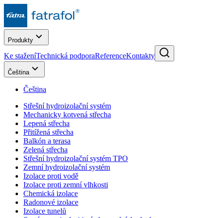
Produkty
Ke stažení
Technická podpora
Reference
Kontakty
Čeština
Čeština
Střešní hydroizolační systém
Mechanicky kotvená střecha
Lepená střecha
Přitížená střecha
Balkón a terasa
Zelená střecha
Střešní hydroizolační systém TPO
Zemní hydroizolační systém
Izolace proti vodě
Izolace proti zemní vlhkosti
Chemická izolace
Radonové izolace
Izolace tunelů