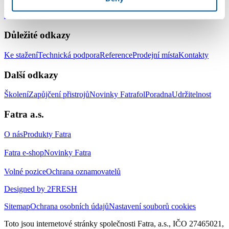
Střešní hydroizolační systém
Zemní hydroizolační systém
Systém pro
izolaci jezírek a vodních ploch
Doplňky
Důležité odkazy
Ke stažení
Technická podpora
Reference
Prodejní místa
Kontakty
Další odkazy
Školení
Zapůjčení přistrojů
Novinky Fatrafol
Poradna
Udržitelnost
Fatra a.s.
O nás
Produkty Fatra
Fatra e-shop
Novinky Fatra
Volné pozice
Ochrana oznamovatelů
Designed by 2FRESH
Sitemap
Ochrana osobních údajů
Nastavení souborů cookies
Toto jsou internetové stránky společnosti Fatra, a.s., IČO 27465021,