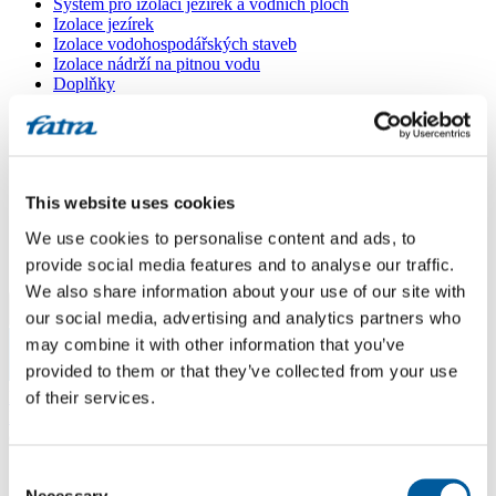
Systém pro izolaci jezírek a vodních ploch
Izolace jezírek
Izolace vodohospodářských staveb
Izolace nádrží na pitnou vodu
Doplňky
Kašírované plechy FATRANYL
Profil FATRAFAST s výztuží
Profil FATRAFLEX
Dlaždice FATRAFOL WALK 600
Parozábrana a tepelná izolace
This website uses cookies
Ochranná geotextilie
Lepidla
We use cookies to personalise content and ads, to
Ostatní doplňky
VŠECHNY PRODUKTY
provide social media features and to analyse our traffic.
We also share information about your use of our site with
Menu
our social media, advertising and analytics partners who
may combine it with other information that you’ve
provided to them or that they’ve collected from your use
Menu
Domů
of their services.
/
Poradna
/
doporučení firmy na pokrytí terasy Fatrafolem
Consent
doporučení firmy na pokrytí terasy
Necessary