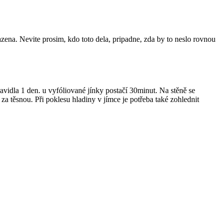
ena. Nevite prosim, kdo toto dela, pripadne, zda by to neslo rovnou
vidla 1 den. u vyfóliované jínky postačí 30minut. Na stěně se
 těsnou. Při poklesu hladiny v jímce je potřeba také zohlednit