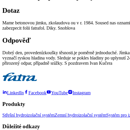
Dotaz
Mame betonovou jimku, zkolaudova ou v r. 1984. Soused nas oznamil, 
zabezpecit folii fatrafol. Diky. Snoblova
Odpověď
Dobrý den, provedenízkoušky těsnosti.je poměrně jednoduché. Jímka s
vyznačí ryskou hladina vody. Sleduje se pokles hladiny po uplynutí 
přirozený odpar, případně srážky. S pozdravem Ivan Kučera
LinkedIn
Facebook
YouTube
Instagram
Produkty
Střešní hydroizolační systém
Zemní hydroizolační systém
Systém pro i
Důležité odkazy