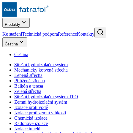
Produkty
Ke stažení
Technická podpora
Reference
Kontakty
Čeština
Čeština
Střešní hydroizolační systém
Mechanicky kotvená střecha
Lepená střecha
Přitížená střecha
Balkón a terasa
Zelená střecha
Střešní hydroizolační systém TPO
Zemní hydroizolační systém
Izolace proti vodě
Izolace proti zemní vlhkosti
Chemická izolace
Radonové izolace
Izolace tunelů