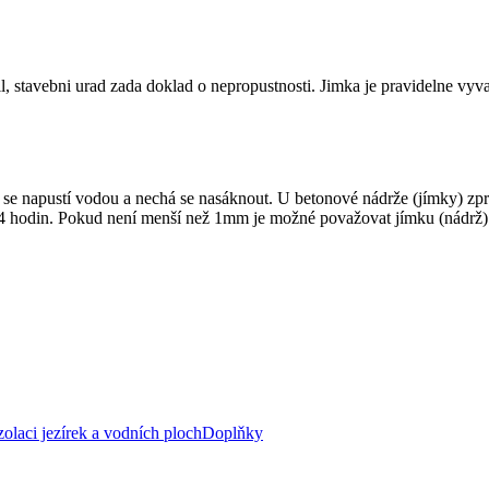
stavebni urad zada doklad o nepropustnosti. Jimka je pravidelne vyvaz
e napustí vodou a nechá se nasáknout. U betonové nádrže (jímky) zpra
24 hodin. Pokud není menší než 1mm je možné považovat jímku (nádrž) za
zolaci jezírek a vodních ploch
Doplňky