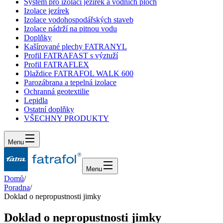
Systém pro izolaci jezírek a vodních ploch
Izolace jezírek
Izolace vodohospodářských staveb
Izolace nádrží na pitnou vodu
Doplňky
Kašírované plechy FATRANYL
Profil FATRAFAST s výztuží
Profil FATRAFLEX
Dlaždice FATRAFOL WALK 600
Parozábrana a tepelná izolace
Ochranná geotextilie
Lepidla
Ostatní doplňky
VŠECHNY PRODUKTY
Menu
Menu
Domů
/
Poradna
/
Doklad o nepropustnosti jimky
Doklad o nepropustnosti jimky