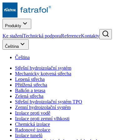
Produkty
Ke stažení
Technická podpora
Reference
Kontakty
Čeština
Čeština
Střešní hydroizolační systém
Mechanicky kotvená střecha
Lepená střecha
Přitížená střecha
Balkón a terasa
Zelená střecha
Střešní hydroizolační systém TPO
Zemní hydroizolační systém
Izolace proti vodě
Izolace proti zemní vlhkosti
Chemická izolace
Radonové izolace
Izolace tunelů