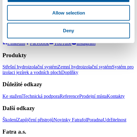
lepení, kdy se lepidlo nanáší jak na fólii, tak na podklad a po
krátkém odvětrání lepidla se fólie přitiskne. V dolepovací době
válečkem zajistíme dostatečný přítlak. S pozdravem Ivan Kučera
Allow selection
Deny
LinkedIn
Facebook
YouTube
Instagram
Produkty
Střešní hydroizolační systém
Zemní hydroizolační systém
Systém pro
izolaci jezírek a vodních ploch
Doplňky
Důležité odkazy
Ke stažení
Technická podpora
Reference
Prodejní místa
Kontakty
Další odkazy
Školení
Zapůjčení přistrojů
Novinky Fatrafol
Poradna
Udržitelnost
Fatra a.s.