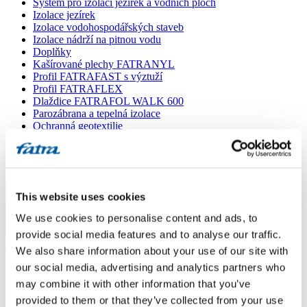
Systém pro izolaci jezírek a vodních ploch
Izolace jezírek
Izolace vodohospodářských staveb
Izolace nádrží na pitnou vodu
Doplňky
Kašírované plechy FATRANYL
Profil FATRAFAST s výztuží
Profil FATRAFLEX
Dlaždice FATRAFOL WALK 600
Parozábrana a tepelná izolace
Ochranná geotextilie
Lepidla
Ostatní doplňky
VŠECHNY PRODUKTY
Menu
This website uses cookies
We use cookies to personalise content and ads, to
Menu
provide social media features and to analyse our traffic.
Domů
/
We also share information about your use of our site with
Poradna
/
our social media, advertising and analytics partners who
Dodateční izolace proti zemní vlhkosti
may combine it with other information that you’ve
Dodateční izolace proti zemní vlhkosti
provided to them or that they’ve collected from your use