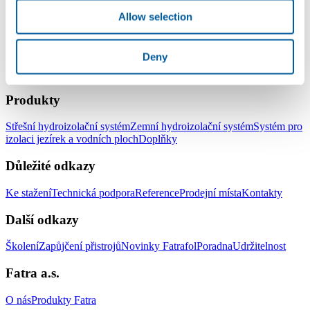
parametr. S pozdravem Ivan Kučera
Allow selection
Deny
LinkedIn
Facebook
YouTube
Instagram
Produkty
Střešní hydroizolační systém
Zemní hydroizolační systém
Systém pro
izolaci jezírek a vodních ploch
Doplňky
Důležité odkazy
Ke stažení
Technická podpora
Reference
Prodejní místa
Kontakty
Další odkazy
Školení
Zapůjčení přistrojů
Novinky Fatrafol
Poradna
Udržitelnost
Fatra a.s.
O nás
Produkty Fatra