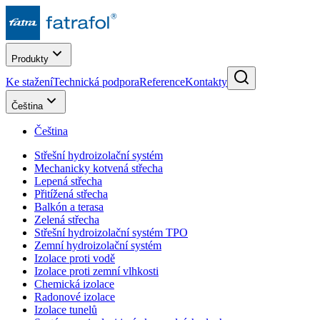
Produkty
Ke stažení
Technická podpora
Reference
Kontakty
Čeština
Čeština
Střešní hydroizolační systém
Mechanicky kotvená střecha
Lepená střecha
Přitížená střecha
Balkón a terasa
Zelená střecha
Střešní hydroizolační systém TPO
Zemní hydroizolační systém
Izolace proti vodě
Izolace proti zemní vlhkosti
Chemická izolace
Radonové izolace
Izolace tunelů