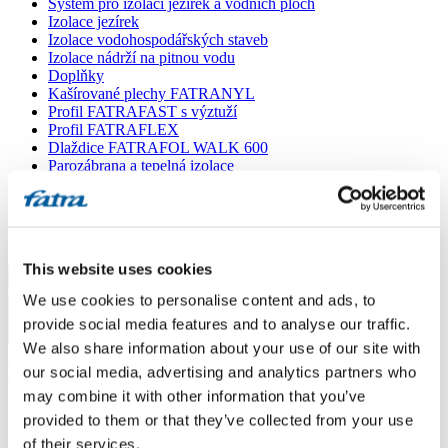
Systém pro izolaci jezírek a vodních ploch
Izolace jezírek
Izolace vodohospodářských staveb
Izolace nádrží na pitnou vodu
Doplňky
Kašírované plechy FATRANYL
Profil FATRAFAST s výztuží
Profil FATRAFLEX
Dlaždice FATRAFOL WALK 600
Parozábrana a tepelná izolace
Ochranná geotextilie
Lepidla
Ostatní doplňky
VŠECHNY PRODUKTY
This website uses cookies
Menu
We use cookies to personalise content and ads, to
provide social media features and to analyse our traffic.
Menu
We also share information about your use of our site with
Domů
/
our social media, advertising and analytics partners who
Poradna
/
Fatrafol 810 T3
may combine it with other information that you’ve
provided to them or that they’ve collected from your use
Fatrafol 810 T3
of their services.