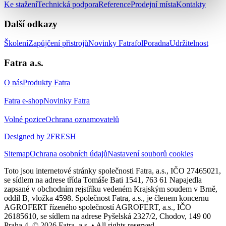
Ke stažení
Technická podpora
Reference
Prodejní místa
Kontakty
Další odkazy
Školení
Zapůjčení přistrojů
Novinky Fatrafol
Poradna
Udržitelnost
Fatra a.s.
O nás
Produkty Fatra
Fatra e-shop
Novinky Fatra
Volné pozice
Ochrana oznamovatelů
Designed by 2FRESH
Sitemap
Ochrana osobních údajů
Nastavení souborů cookies
Toto jsou internetové stránky společnosti Fatra, a.s., IČO 27465021,
se sídlem na adrese třída Tomáše Bati 1541, 763 61 Napajedla
zapsané v obchodním rejstříku vedeném Krajským soudem v Brně,
oddíl B, vložka 4598. Společnost Fatra, a.s., je členem koncernu
AGROFERT řízeného společností AGROFERT, a.s., IČO
26185610, se sídlem na adrese Pyšelská 2327/2, Chodov, 149 00
Praha 4. © 2026 Fatra, a.s. • All rights reserved