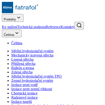
Produkty
Ke stažení
Technická podpora
Reference
Kontakty
Čeština
Čeština
Střešní hydroizolační systém
Mechanicky kotvená střecha
Lepená střecha
Přitížená střecha
Balkón a terasa
Zelená střecha
Střešní hydroizolační systém TPO
Zemní hydroizolační systém
Izolace proti vodě
Izolace proti zemní vlhkosti
Chemická izolace
Radonové izolace
Izolace tunelů