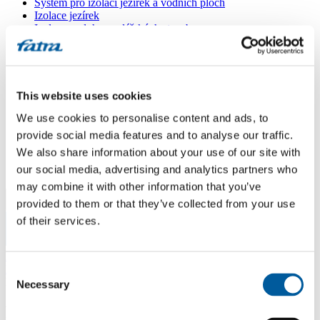
Systém pro izolaci jezírek a vodních ploch
Izolace jezírek
Izolace vodohospodářských staveb
Izolace nádrží na pitnou vodu
Doplňky
Kašírované plechy FATRANYL
Profil FATRAFAST s výztuží
Profil FATRAFLEX
This website uses cookies
Dlaždice FATRAFOL WALK 600
We use cookies to personalise content and ads, to
Parozábrana a tepelná izolace
Ochranná geotextilie
provide social media features and to analyse our traffic.
Lepidla
We also share information about your use of our site with
Ostatní doplňky
our social media, advertising and analytics partners who
VŠECHNY PRODUKTY
may combine it with other information that you’ve
provided to them or that they’ve collected from your use
Menu
of their services.
Menu
Domů
/
Poradna
/
Consent
Poptávka
Necessary
Selection
Poptávka