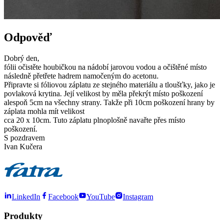
Odpověď
Dobrý den,
fólii očistěte houbičkou na nádobí jarovou vodou a očištěné místo
následně přetřete hadrem namočeným do acetonu.
Připravte si fóliovou záplatu ze stejného materiálu a tloušťky, jako je
povlaková krytina. Její velikost by měla překrýt místo poškození
alespoň 5cm na všechny strany. Takže při 10cm poškození hrany by
záplata mohla mít velikost
cca 20 x 10cm. Tuto záplatu plnoplošně navařte přes místo
poškození.
S pozdravem
Ivan Kučera
LinkedIn
Facebook
YouTube
Instagram
Produkty