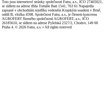
Toto jsou internetové stránky společnosti Fatra, a.s., IČO 27465021,
se sídlem na adrese třída Tomáše Bati 1541, 763 61 Napajedla
zapsané v obchodním rejstříku vedeném Krajským soudem v Brně,
oddíl B, vložka 4598. Společnost Fatra, a.s., je členem koncernu
AGROFERT řízeného společností AGROFERT, a.s., IČO
26185610, se sídlem na adrese Pyšelská 2327/2, Chodov, 149 00
Praha 4. © 2026 Fatra, a.s. • All rights reserved