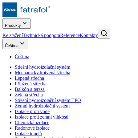
Produkty
Ke stažení
Technická podpora
Reference
Kontakty
Čeština
Čeština
Střešní hydroizolační systém
Mechanicky kotvená střecha
Lepená střecha
Přitížená střecha
Balkón a terasa
Zelená střecha
Střešní hydroizolační systém TPO
Zemní hydroizolační systém
Izolace proti vodě
Izolace proti zemní vlhkosti
Chemická izolace
Radonové izolace
Izolace tunelů