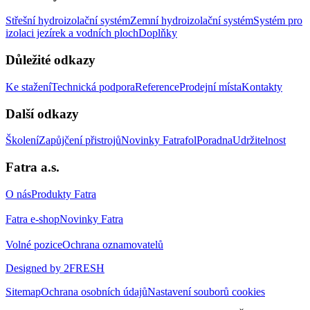
Střešní hydroizolační systém
Zemní hydroizolační systém
Systém pro
izolaci jezírek a vodních ploch
Doplňky
Důležité odkazy
Ke stažení
Technická podpora
Reference
Prodejní místa
Kontakty
Další odkazy
Školení
Zapůjčení přistrojů
Novinky Fatrafol
Poradna
Udržitelnost
Fatra a.s.
O nás
Produkty Fatra
Fatra e-shop
Novinky Fatra
Volné pozice
Ochrana oznamovatelů
Designed by 2FRESH
Sitemap
Ochrana osobních údajů
Nastavení souborů cookies