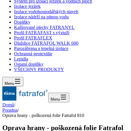
Systém pro izolaci jezírek a vodních ploch
Izolace jezírek
Izolace vodohospodářských staveb
Izolace nádrží na pitnou vodu
Doplňky
Kašírované plechy FATRANYL
Profil FATRAFAST s výztuží
Profil FATRAFLEX
Dlaždice FATRAFOL WALK 600
Parozábrana a tepelná izolace
Ochranná geotextilie
Lepidla
Ostatní doplňky
VŠECHNY PRODUKTY
Menu
Menu
Domů
/
Poradna
/
Oprava hrany - poškozená folie Fatrafol 810
Oprava hrany - poškozená folie Fatrafol