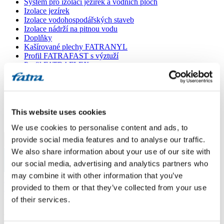
Systém pro izolaci jezírek a vodních ploch
Izolace jezírek
Izolace vodohospodářských staveb
Izolace nádrží na pitnou vodu
Doplňky
Kašírované plechy FATRANYL
Profil FATRAFAST s výztuží
Profil FATRAFLEX
Dlaždice FATRAFOL WALK 600
Parozábrana a tepelná izolace
Ochranná geotextilie
Lepidla
Ostatní doplňky
This website uses cookies
VŠECHNY PRODUKTY
We use cookies to personalise content and ads, to
provide social media features and to analyse our traffic.
Menu
We also share information about your use of our site with
our social media, advertising and analytics partners who
Menu
may combine it with other information that you’ve
Domů
/
provided to them or that they’ve collected from your use
Poradna
/
Detail okapnice
of their services.
Detail okapnice