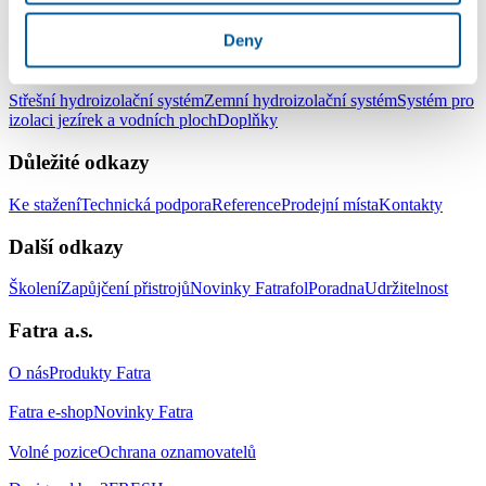
LinkedIn
Facebook
YouTube
Instagram
Deny
Produkty
Střešní hydroizolační systém
Zemní hydroizolační systém
Systém pro
izolaci jezírek a vodních ploch
Doplňky
Důležité odkazy
Ke stažení
Technická podpora
Reference
Prodejní místa
Kontakty
Další odkazy
Školení
Zapůjčení přistrojů
Novinky Fatrafol
Poradna
Udržitelnost
Fatra a.s.
O nás
Produkty Fatra
Fatra e-shop
Novinky Fatra
Volné pozice
Ochrana oznamovatelů