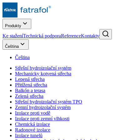
Produkty
Ke stažení
Technická podpora
Reference
Kontakty
Čeština
Čeština
Střešní hydroizolační systém
Mechanicky kotvená střecha
Lepená střecha
Přitížená střecha
Balkón a terasa
Zelená střecha
Střešní hydroizolační systém TPO
Zemní hydroizolační systém
Izolace proti vodě
Izolace proti zemní vlhkosti
Chemická izolace
Radonové izolace
Izolace tunelů