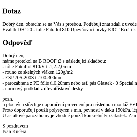
Dotaz
Dobrý den, obracím se na Vás s prosbou. Potřebuji znát zdali z uve
Evalith DH120 - folie Fatrafol 810 Upevňovací prvky EJOT EcoTe
Odpověď
Dobrý den,
máme protokol na B ROOF t3 s následující skladbou:
- fólie Fatraffol 810/V tl.1,2-2,0mm
- rouno ze skelných vláken 120g/m2
- ESP 70S-200S tl.100-300mm
- parozábrana z PE fólie tl.0,20mm nebo asf. pás Glastek 40 Special 
- normový podklad z dřevotřískové desky
pozn.
u plochých střech je doporučení provedení pro následnou montáž FVE,
Proto doporučuji použít polystyren s min. pevností v tlaku 150kPa, l
U asfaltové parozábrany je vhodné použít konkrétní typ-Glastek. Zámě
S pozdravem
Ivan Kučera