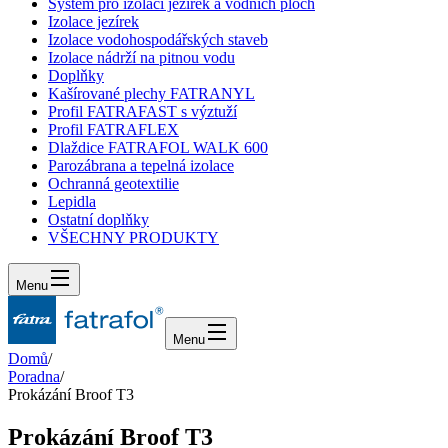
Systém pro izolaci jezírek a vodních ploch
Izolace jezírek
Izolace vodohospodářských staveb
Izolace nádrží na pitnou vodu
Doplňky
Kašírované plechy FATRANYL
Profil FATRAFAST s výztuží
Profil FATRAFLEX
Dlaždice FATRAFOL WALK 600
Parozábrana a tepelná izolace
Ochranná geotextilie
Lepidla
Ostatní doplňky
VŠECHNY PRODUKTY
Menu
Menu
Domů
/
Poradna
/
Prokázání Broof T3
Prokázání Broof T3