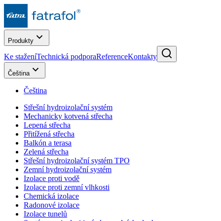
Produkty
Ke stažení
Technická podpora
Reference
Kontakty
Čeština
Čeština
Střešní hydroizolační systém
Mechanicky kotvená střecha
Lepená střecha
Přitížená střecha
Balkón a terasa
Zelená střecha
Střešní hydroizolační systém TPO
Zemní hydroizolační systém
Izolace proti vodě
Izolace proti zemní vlhkosti
Chemická izolace
Radonové izolace
Izolace tunelů