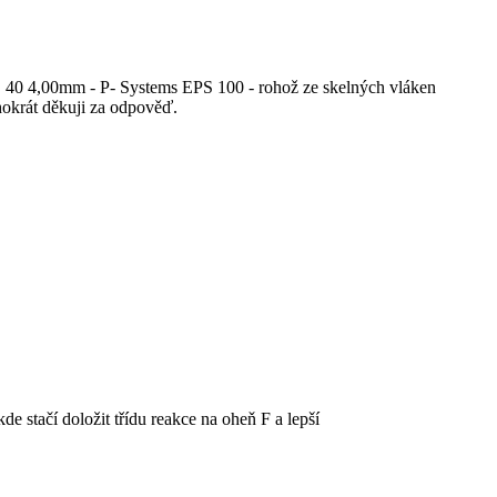
 S 40 4,00mm - P- Systems EPS 100 - rohož ze skelných vláken
krát děkuji za odpověď.
 stačí doložit třídu reakce na oheň F a lepší