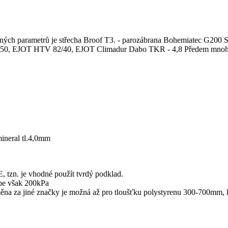
dených parametrů je střecha Broof T3. - parozábrana Bohemiatec G200
k 50, EJOT HTV 82/40, EJOT Climadur Dabo TKR - 4,8 Předem mnoho
mineral tl.4,0mm
 tzn. je vhodné použít tvrdý podklad.
épe však 200kPa
na za jiné značky je možná až pro tloušťku polystyrenu 300-700mm, kde