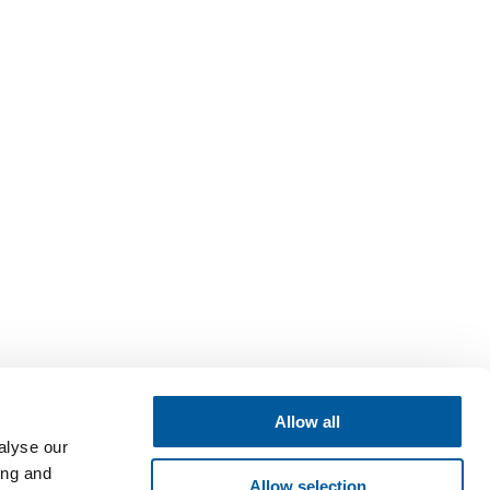
Allow all
alyse our
ing and
Allow selection