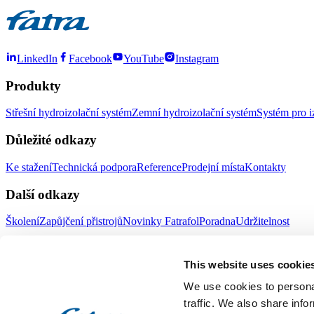
LinkedIn
Facebook
YouTube
Instagram
Produkty
Střešní hydroizolační systém
Zemní hydroizolační systém
Systém pro i
Důležité odkazy
Ke stažení
Technická podpora
Reference
Prodejní místa
Kontakty
Další odkazy
Školení
Zapůjčení přistrojů
Novinky Fatrafol
Poradna
Udržitelnost
Fatra a.s.
This website uses cookie
O nás
Produkty Fatra
We use cookies to personal
Fatra e-shop
Novinky Fatra
traffic. We also share info