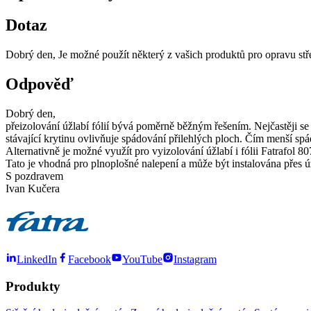
Dotaz
Dobrý den, Je možné použít některý z vašich produktů pro opravu stř
Odpověď
Dobrý den,
přeizolování úžlabí fólií bývá poměrně běžným řešením. Nejčastěji se
stávající krytinu ovlivňuje spádování přilehlých ploch. Čím menší spád,
Alternativně je možné využít pro vyizolování úžlabí i fólii Fatrafol 80
Tato je vhodná pro plnoplošné nalepení a může být instalována přes úž
S pozdravem
Ivan Kučera
LinkedIn
Facebook
YouTube
Instagram
Produkty