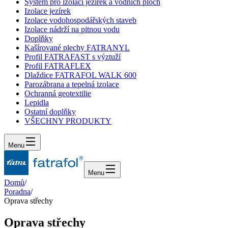
Systém pro izolaci jezírek a vodních ploch
Izolace jezírek
Izolace vodohospodářských staveb
Izolace nádrží na pitnou vodu
Doplňky
Kašírované plechy FATRANYL
Profil FATRAFAST s výztuží
Profil FATRAFLEX
Dlaždice FATRAFOL WALK 600
Parozábrana a tepelná izolace
Ochranná geotextilie
Lepidla
Ostatní doplňky
VŠECHNY PRODUKTY
Menu
Menu
Domů
/
Poradna
/
Oprava střechy
Oprava střechy