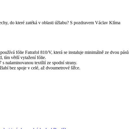
echy, do které zatéká v oblasti úžlabu? S pozdravem Václav Klíma
 používá fólie Fatrafol 810/V, která se instaluje minimálně ze dvou pá
 tím větší vytažení fólie.
7 s nalaminovanou textílií ze spodní strany.
labí bez spoje v celé, až dvoumetrové šířce.