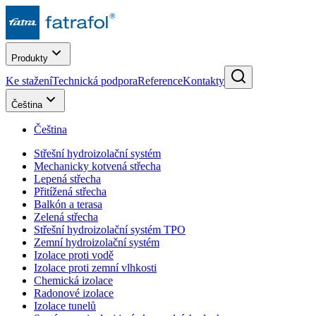
Produkty
Ke stažení
Technická podpora
Reference
Kontakty
Čeština
Čeština
Střešní hydroizolační systém
Mechanicky kotvená střecha
Lepená střecha
Přitížená střecha
Balkón a terasa
Zelená střecha
Střešní hydroizolační systém TPO
Zemní hydroizolační systém
Izolace proti vodě
Izolace proti zemní vlhkosti
Chemická izolace
Radonové izolace
Izolace tunelů