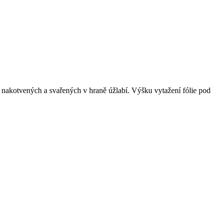
sů nakotvených a svařených v hraně úžlabí. Výšku vytažení fólie pod