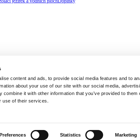
zolaci jezírek a vodních ploch
Doplňky
s
ise content and ads, to provide social media features and to an
rmation about your use of our site with our social media, advertis
 combine it with other information that you’ve provided to them o
 use of their services.
, se sídlem na adrese třída Tomáše Bati 1541, 763 61 Napajedla zapsa
řízeného společností AGROFERT, a.s., IČO 26185610, se sídlem na adr
Preferences
Statistics
Marketing