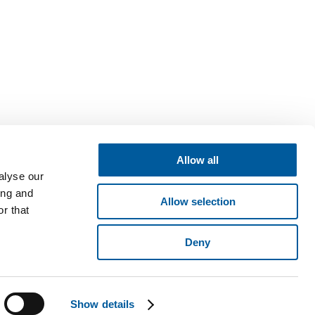
Allow all
alyse our
ing and
Allow selection
r that
Deny
né v obchodním rejstříku vedeném Krajským soudem v Brně, oddíl B,
ese Pyšelská 2327/2, Chodov, 149 00 Praha 4. © 2026 Fatra, a.s. •
Show details