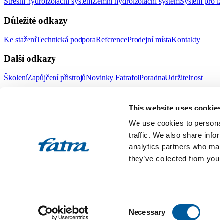
Střešní hydroizolační systém
Zemní hydroizolační systém
Systém pro i
Důležité odkazy
Ke stažení
Technická podpora
Reference
Prodejní místa
Kontakty
Další odkazy
Školení
Zapůjčení přistrojů
Novinky Fatrafol
Poradna
Udržitelnost
Fatra a.s.
This website uses cookie
O nás
Produkty Fatra
We use cookies to personal
Fatra e-shop
Novinky Fatra
traffic. We also share info
analytics partners who may
Volné pozice
Ochrana oznamovatelů
they’ve collected from your
Designed by 2FRESH
Sitemap
Ochrana osobních údajů
Nastavení souborů cookies
Toto jsou internetové stránky společnosti Fatra, a.s., IČO 27465021
Consent
vložka 4598. Společnost Fatra, a.s., je členem koncernu AGROFERT 
Necessary
Selection
All rights reserved