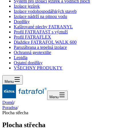
Systém pro izolaci jezírek a vodních ploch
Izolace jezírek
Izolace vodohospodářských staveb
Izolace nádrží na pitnou vodu
Doplňky
Kašírované plechy FATRANYL
Profil FATRAFAST s výztuží
Profil FATRAFLEX
Dlaždice FATRAFOL WALK 600
Parozábrana a tepelná izolace
Ochranná geotextilie
Lepidla
Ostatní doplňky
VŠECHNY PRODUKTY
Menu
Menu
Domů
/
Poradna
/
Plocha střecha
Plocha střecha