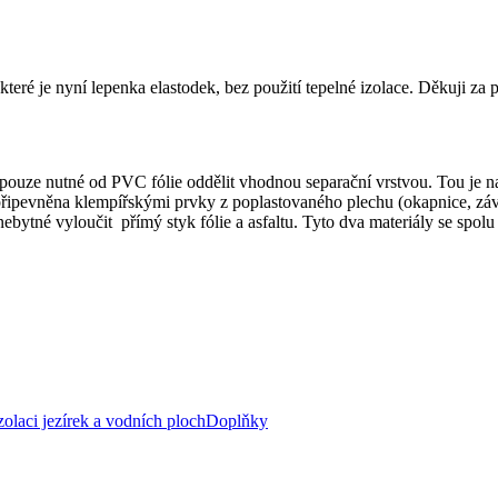
které je nyní lepenka elastodek, bez použití tepelné izolace. Děkuji z
 pouze nutné od PVC fólie oddělit vhodnou separační vrstvou. Tou je na
je připevněna klempířskými prvky z poplastovaného plechu (okapnice, z
nebytné vyloučit přímý styk fólie a asfaltu. Tyto dva materiály se spo
zolaci jezírek a vodních ploch
Doplňky