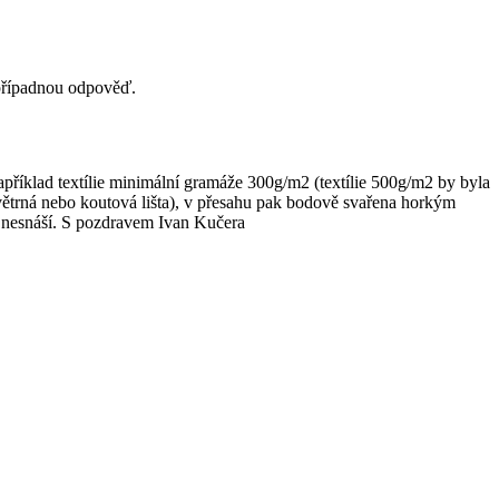
a případnou odpověď.
příklad textílie minimální gramáže 300g/m2 (textílie 500g/m2 by byla
ávětrná nebo koutová lišta), v přesahu pak bodově svařena horkým
lu nesnáší. S pozdravem Ivan Kučera