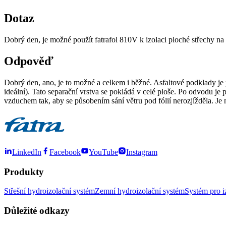
Dotaz
Dobrý den, je možné použít fatrafol 810V k izolaci ploché střechy na 
Odpověď
Dobrý den, ano, je to možné a celkem i běžné. Asfaltové podklady je
ideální). Tato separační vrstva se pokládá v celé ploše. Po odvodu 
vzduchem tak, aby se působením sání větru pod fólií nerozjížděla. Je 
LinkedIn
Facebook
YouTube
Instagram
Produkty
Střešní hydroizolační systém
Zemní hydroizolační systém
Systém pro i
Důležité odkazy