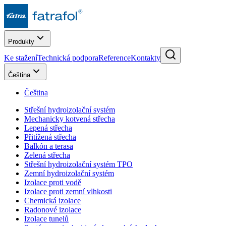
Produkty
Ke stažení
Technická podpora
Reference
Kontakty
Čeština
Čeština
Střešní hydroizolační systém
Mechanicky kotvená střecha
Lepená střecha
Přitížená střecha
Balkón a terasa
Zelená střecha
Střešní hydroizolační systém TPO
Zemní hydroizolační systém
Izolace proti vodě
Izolace proti zemní vlhkosti
Chemická izolace
Radonové izolace
Izolace tunelů