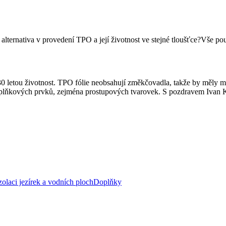
á alternativa v provedení TPO a její životnost ve stejné tloušťce?Vše 
0 letou životnost. TPO fólie neobsahují změkčovadla, takže by měly mí
doplňkových prvků, zejména prostupových tvarovek. S pozdravem Ivan 
zolaci jezírek a vodních ploch
Doplňky