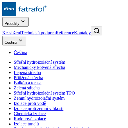
Produkty
Ke stažení
Technická podpora
Reference
Kontakty
Čeština
Čeština
Střešní hydroizolační systém
Mechanicky kotvená střecha
Lepená střecha
Přitížená střecha
Balkón a terasa
Zelená střecha
Střešní hydroizolační systém TPO
Zemní hydroizolační systém
Izolace proti vodě
Izolace proti zemní vlhkosti
Chemická izolace
Radonové izolace
Izolace tunelů