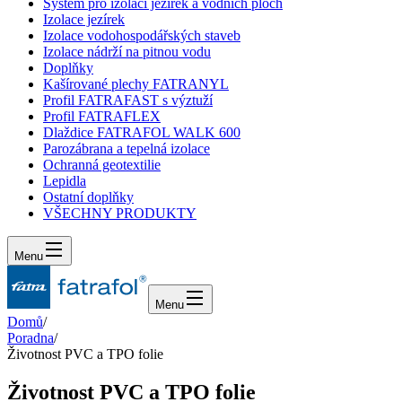
Systém pro izolaci jezírek a vodních ploch
Izolace jezírek
Izolace vodohospodářských staveb
Izolace nádrží na pitnou vodu
Doplňky
Kašírované plechy FATRANYL
Profil FATRAFAST s výztuží
Profil FATRAFLEX
Dlaždice FATRAFOL WALK 600
Parozábrana a tepelná izolace
Ochranná geotextilie
Lepidla
Ostatní doplňky
VŠECHNY PRODUKTY
Menu
Menu
Domů
/
Poradna
/
Životnost PVC a TPO folie
Životnost PVC a TPO folie