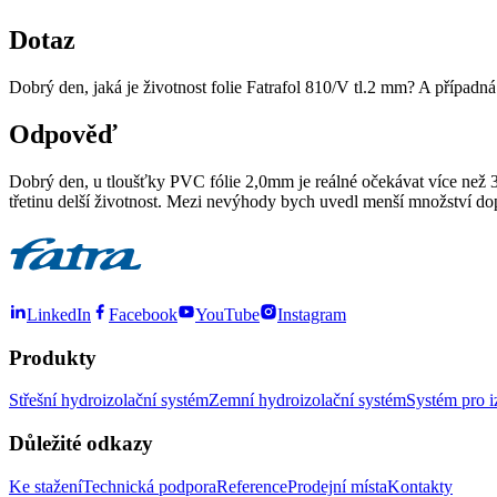
Dotaz
Dobrý den, jaká je životnost folie Fatrafol 810/V tl.2 mm? A případn
Odpověď
Dobrý den, u tloušťky PVC fólie 2,0mm je reálné očekávat více než 3
třetinu delší životnost. Mezi nevýhody bych uvedl menší množství 
LinkedIn
Facebook
YouTube
Instagram
Produkty
Střešní hydroizolační systém
Zemní hydroizolační systém
Systém pro i
Důležité odkazy
Ke stažení
Technická podpora
Reference
Prodejní místa
Kontakty