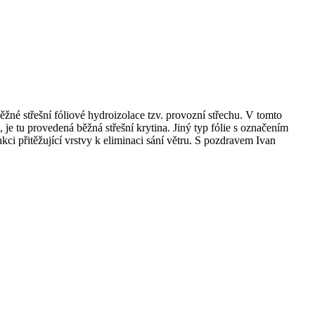
né střešní fóliové hydroizolace tzv. provozní střechu. V tomto
je tu provedená běžná střešní krytina. Jiný typ fólie s označením
kci přitěžující vrstvy k eliminaci sání větru. S pozdravem Ivan