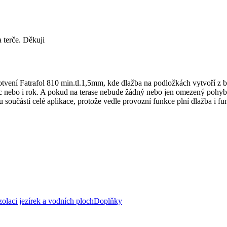
 terče. Děkuji
ení Fatrafol 810 min.tl.1,5mm, kde dlažba na podložkách vytvoří z běž
íc nebo i rok. A pokud na terase nebude žádný nebo jen omezený pohyb, 
součástí celé aplikace, protože vedle provozní funkce plní dlažba i fun
zolaci jezírek a vodních ploch
Doplňky