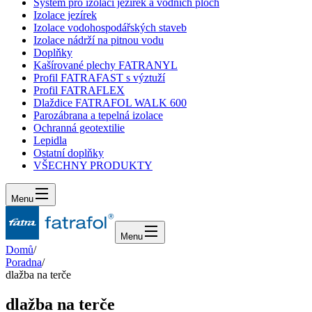
Systém pro izolaci jezírek a vodních ploch
Izolace jezírek
Izolace vodohospodářských staveb
Izolace nádrží na pitnou vodu
Doplňky
Kašírované plechy FATRANYL
Profil FATRAFAST s výztuží
Profil FATRAFLEX
Dlaždice FATRAFOL WALK 600
Parozábrana a tepelná izolace
Ochranná geotextilie
Lepidla
Ostatní doplňky
VŠECHNY PRODUKTY
Menu
Menu
Domů
/
Poradna
/
dlažba na terče
dlažba na terče