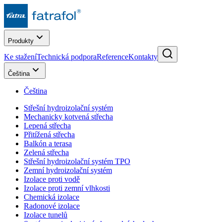
Produkty
Ke stažení
Technická podpora
Reference
Kontakty
Čeština
Čeština
Střešní hydroizolační systém
Mechanicky kotvená střecha
Lepená střecha
Přitížená střecha
Balkón a terasa
Zelená střecha
Střešní hydroizolační systém TPO
Zemní hydroizolační systém
Izolace proti vodě
Izolace proti zemní vlhkosti
Chemická izolace
Radonové izolace
Izolace tunelů