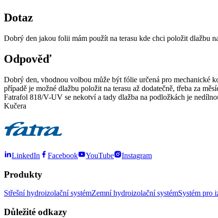
Dotaz
Dobrý den jakou folii mám použít na terasu kde chci položit dlažbu na
Odpověď
Dobrý den, vhodnou volbou může být fólie určená pro mechanické kotv
případě je možné dlažbu položit na terasu až dodatečně, třeba za měs
Fatrafol 818/V-UV se nekotví a tady dlažba na podložkách je nedílnou 
Kučera
LinkedIn
Facebook
YouTube
Instagram
Produkty
Střešní hydroizolační systém
Zemní hydroizolační systém
Systém pro i
Důležité odkazy