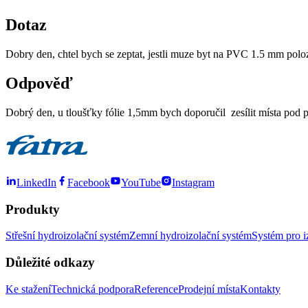
Dotaz
Dobry den, chtel bych se zeptat, jestli muze byt na PVC 1.5 mm poloz
Odpověď
Dobrý den, u tloušťky fólie 1,5mm bych doporučil zesílit místa pod p
LinkedIn
Facebook
YouTube
Instagram
Produkty
Střešní hydroizolační systém
Zemní hydroizolační systém
Systém pro i
Důležité odkazy
Ke stažení
Technická podpora
Reference
Prodejní místa
Kontakty