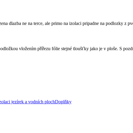
ena dlazba ne na terce, ale primo na izolaci pripadne na podlozky z pv
odložkou vložením přířezu fólie stejné tloušťky jako je v ploše. S po
zolaci jezírek a vodních ploch
Doplňky