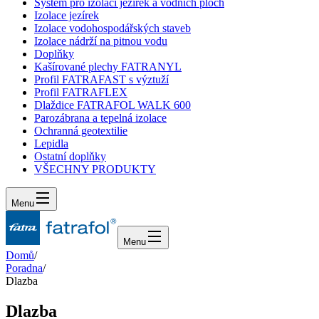
Systém pro izolaci jezírek a vodních ploch
Izolace jezírek
Izolace vodohospodářských staveb
Izolace nádrží na pitnou vodu
Doplňky
Kašírované plechy FATRANYL
Profil FATRAFAST s výztuží
Profil FATRAFLEX
Dlaždice FATRAFOL WALK 600
Parozábrana a tepelná izolace
Ochranná geotextilie
Lepidla
Ostatní doplňky
VŠECHNY PRODUKTY
Menu
Menu
Domů
/
Poradna
/
Dlazba
Dlazba