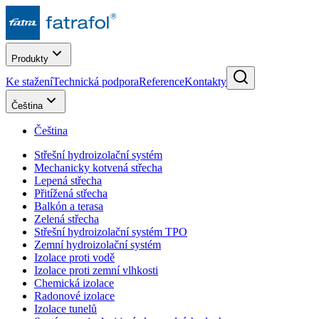
Produkty
Ke stažení
Technická podpora
Reference
Kontakty
Čeština
Čeština
Střešní hydroizolační systém
Mechanicky kotvená střecha
Lepená střecha
Přitížená střecha
Balkón a terasa
Zelená střecha
Střešní hydroizolační systém TPO
Zemní hydroizolační systém
Izolace proti vodě
Izolace proti zemní vlhkosti
Chemická izolace
Radonové izolace
Izolace tunelů