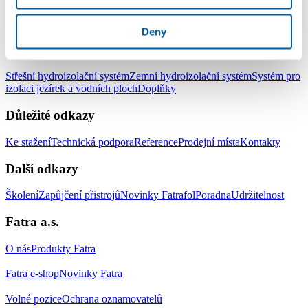
LinkedIn
Facebook
YouTube
Instagram
Deny
Produkty
Střešní hydroizolační systém
Zemní hydroizolační systém
Systém pro
izolaci jezírek a vodních ploch
Doplňky
Důležité odkazy
Ke stažení
Technická podpora
Reference
Prodejní místa
Kontakty
Další odkazy
Školení
Zapůjčení přistrojů
Novinky Fatrafol
Poradna
Udržitelnost
Fatra a.s.
O nás
Produkty Fatra
Fatra e-shop
Novinky Fatra
Volné pozice
Ochrana oznamovatelů