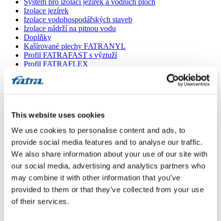
Systém pro izolaci jezírek a vodních ploch
Izolace jezírek
Izolace vodohospodářských staveb
Izolace nádrží na pitnou vodu
Doplňky
Kašírované plechy FATRANYL
Profil FATRAFAST s výztuží
Profil FATRAFLEX
Dlaždice FATRAFOL WALK 600
Parozábrana a tepelná izolace
Ochranná geotextilie
Lepidla
Ostatní doplňky
This website uses cookies
VŠECHNY PRODUKTY
We use cookies to personalise content and ads, to
Menu
provide social media features and to analyse our traffic.
We also share information about your use of our site with
our social media, advertising and analytics partners who
Menu
Domů
/
may combine it with other information that you’ve
Poradna
/
provided to them or that they’ve collected from your use
Další vrstva PVC folie
of their services.
Další vrstva PVC folie