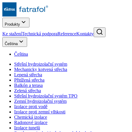
Produkty
Ke stažení
Technická podpora
Reference
Kontakty
Čeština
Čeština
Střešní hydroizolační systém
Mechanicky kotvená střecha
Lepená střecha
Přitížená střecha
Balkón a terasa
Zelená střecha
Střešní hydroizolační systém TPO
Zemní hydroizolační systém
Izolace proti vodě
Izolace proti zemní vlhkosti
Chemická izolace
Radonové izolace
Izolace tunelů