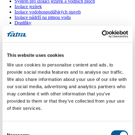
Systém pro izolaci jezírek a vodních ploch
Izolace jezírek
Izolace vodohospodářských staveb
Izolace nádrží na pitnou vodu
Doplňky
Kašírované plechy FATRANYL
Profil FATRAFAST s výztuží
Profil FATRAFLEX
Dlaždice FATRAFOL WALK 600
Parozábrana a tepelná izolace
This website uses cookies
Ochranná geotextilie
Lepidla
We use cookies to personalise content and ads, to
Ostatní doplňky
VŠECHNY PRODUKTY
provide social media features and to analyse our traffic.
We also share information about your use of our site with
Menu
our social media, advertising and analytics partners who
may combine it with other information that you’ve
provided to them or that they’ve collected from your use
Menu
Domů
of their services.
/
Poradna
/
Čo by ste mi poradil na lepenie okrajového lemu z plastu na foliu?
Consent
Čo by ste mi poradil na lepenie
Necessary