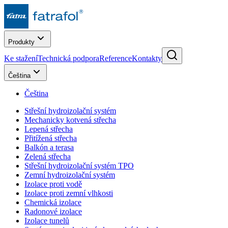
Produkty
Ke stažení
Technická podpora
Reference
Kontakty
Čeština
Čeština
Střešní hydroizolační systém
Mechanicky kotvená střecha
Lepená střecha
Přitížená střecha
Balkón a terasa
Zelená střecha
Střešní hydroizolační systém TPO
Zemní hydroizolační systém
Izolace proti vodě
Izolace proti zemní vlhkosti
Chemická izolace
Radonové izolace
Izolace tunelů