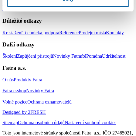
Střešní hydroizolační systém
Zemní hydroizolační systém
Systém pro
izolaci jezírek a vodních ploch
Doplňky
Důležité odkazy
Ke stažení
Technická podpora
Reference
Prodejní místa
Kontakty
Další odkazy
Školení
Zapůjčení přistrojů
Novinky Fatrafol
Poradna
Udržitelnost
Fatra a.s.
O nás
Produkty Fatra
Fatra e-shop
Novinky Fatra
Volné pozice
Ochrana oznamovatelů
Designed by 2FRESH
Sitemap
Ochrana osobních údajů
Nastavení souborů cookies
Toto jsou internetové stránky společnosti Fatra, a.s., IČO 27465021,