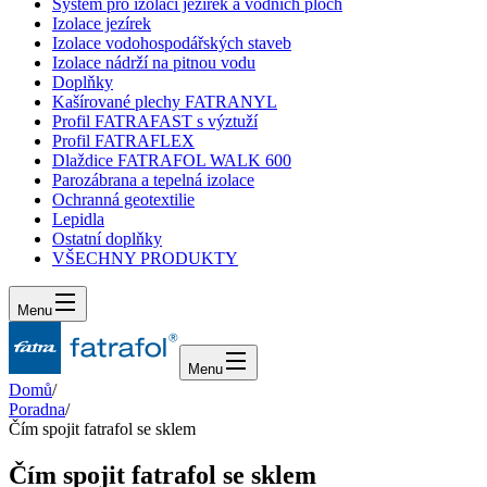
Systém pro izolaci jezírek a vodních ploch
Izolace jezírek
Izolace vodohospodářských staveb
Izolace nádrží na pitnou vodu
Doplňky
Kašírované plechy FATRANYL
Profil FATRAFAST s výztuží
Profil FATRAFLEX
Dlaždice FATRAFOL WALK 600
Parozábrana a tepelná izolace
Ochranná geotextilie
Lepidla
Ostatní doplňky
VŠECHNY PRODUKTY
Menu
Menu
Domů
/
Poradna
/
Čím spojit fatrafol se sklem
Čím spojit fatrafol se sklem