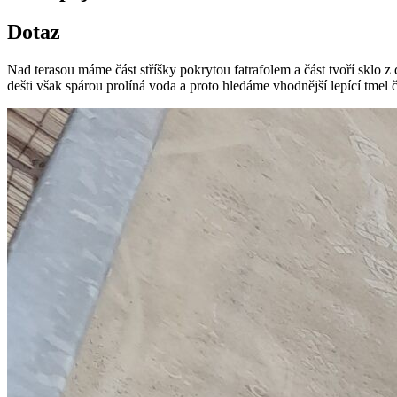
Dotaz
Nad terasou máme část stříšky pokrytou fatrafolem a část tvoří sklo z 
dešti však spárou prolíná voda a proto hledáme vhodnější lepící tmel č