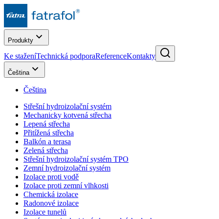
Produkty
Ke stažení
Technická podpora
Reference
Kontakty
Čeština
Čeština
Střešní hydroizolační systém
Mechanicky kotvená střecha
Lepená střecha
Přitížená střecha
Balkón a terasa
Zelená střecha
Střešní hydroizolační systém TPO
Zemní hydroizolační systém
Izolace proti vodě
Izolace proti zemní vlhkosti
Chemická izolace
Radonové izolace
Izolace tunelů