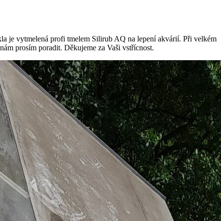
skla je vytmelená profi tmelem Silirub AQ na lepení akvárií. Při velkém
e nám prosím poradit. Děkujeme za Vaši vstřícnost.