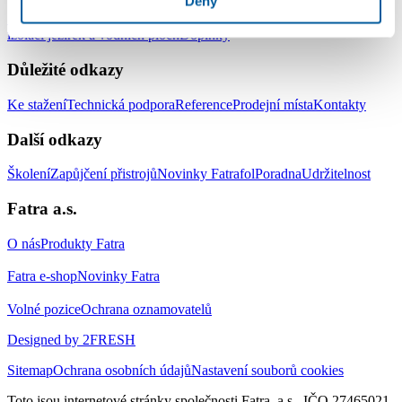
Deny
Střešní hydroizolační systém
Zemní hydroizolační systém
Systém pro
izolaci jezírek a vodních ploch
Doplňky
Důležité odkazy
Ke stažení
Technická podpora
Reference
Prodejní místa
Kontakty
Další odkazy
Školení
Zapůjčení přistrojů
Novinky Fatrafol
Poradna
Udržitelnost
Fatra a.s.
O nás
Produkty Fatra
Fatra e-shop
Novinky Fatra
Volné pozice
Ochrana oznamovatelů
Designed by 2FRESH
Sitemap
Ochrana osobních údajů
Nastavení souborů cookies
Toto jsou internetové stránky společnosti Fatra, a.s., IČO 27465021,