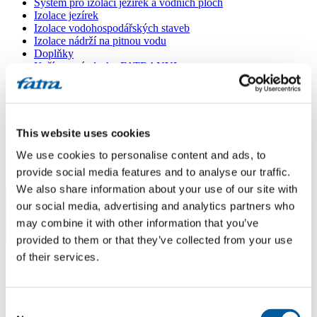
Systém pro izolaci jezírek a vodních ploch
Izolace jezírek
Izolace vodohospodářských staveb
Izolace nádrží na pitnou vodu
Doplňky
Kašírované plechy FATRANYL
Profil FATRAFAST s výztuží
Profil FATRAFLEX
Dlaždice FATRAFOL WALK 600
Parozábrana a tepelná izolace
Ochranná geotextilie
This website uses cookies
Lepidla
We use cookies to personalise content and ads, to
Ostatní doplňky
VŠECHNY PRODUKTY
provide social media features and to analyse our traffic.
We also share information about your use of our site with
Menu
our social media, advertising and analytics partners who
may combine it with other information that you’ve
provided to them or that they’ve collected from your use
Menu
Domů
/
of their services.
Poradna
/
Chov ryb - sádky
Consent
Chov ryb - sádky