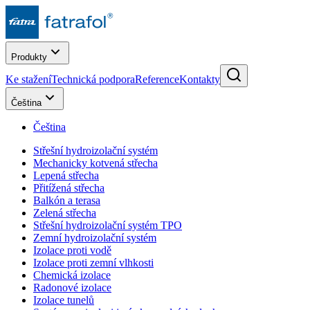
Produkty
Ke stažení
Technická podpora
Reference
Kontakty
Čeština
Čeština
Střešní hydroizolační systém
Mechanicky kotvená střecha
Lepená střecha
Přitížená střecha
Balkón a terasa
Zelená střecha
Střešní hydroizolační systém TPO
Zemní hydroizolační systém
Izolace proti vodě
Izolace proti zemní vlhkosti
Chemická izolace
Radonové izolace
Izolace tunelů