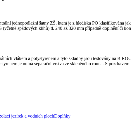
entrální jednopodlažní šatny ZŠ, která je z hlediska PO klasifikována 
 EPS (včetně spádových klínů) tl. 240 až 320 mm případně doplnění či 
erálních vlákem a polystyrenem a tyto skladby jsou testovány na B ROO
styrenem je nutná separační vrstva ze skleněného rouna. S pozdravem
zolaci jezírek a vodních ploch
Doplňky