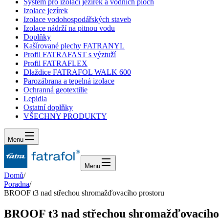
Systém pro izolaci jezírek a vodních ploch
Izolace jezírek
Izolace vodohospodářských staveb
Izolace nádrží na pitnou vodu
Doplňky
Kašírované plechy FATRANYL
Profil FATRAFAST s výztuží
Profil FATRAFLEX
Dlaždice FATRAFOL WALK 600
Parozábrana a tepelná izolace
Ochranná geotextilie
Lepidla
Ostatní doplňky
VŠECHNY PRODUKTY
Menu
Menu
Domů
/
Poradna
/
BROOF t3 nad střechou shromažďovacího prostoru
BROOF t3 nad střechou shromažďovacího