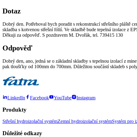
Dotaz
Dobrý den. Potřeboval bych poradit s rekonstrukcí střešního pláště c
skladba s kotvenou střešní fólií. Ve skladbě bude tepelná izolace z
Děkuji za odpověď. S pozdravem M. Dvořák, tel. 739415 130
Odpověď
Dobrý den, ano, jedná se o základní skladby s tepelnou izolací z min
pak tloušťky od 100mm do 700mm. Důležitou součástí skladeb s poly
LinkedIn
Facebook
YouTube
Instagram
Produkty
Střešní hydroizolační systém
Zemní hydroizolační systém
Systém pro i
Důležité odkazy