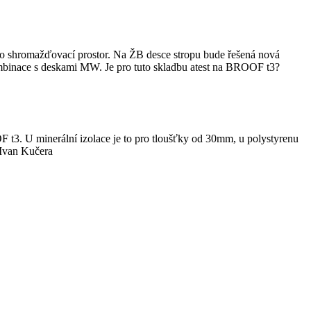
jako shromažďovací prostor. Na ŽB desce stropu bude řešená nová
kombinace s deskami MW. Je pro tuto skladbu atest na BROOF t3?
F t3. U minerální izolace je to pro tloušťky od 30mm, u polystyrenu
 Ivan Kučera