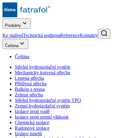
Produkty
Ke stažení
Technická podpora
Reference
Kontakty
Čeština
Čeština
Střešní hydroizolační systém
Mechanicky kotvená střecha
Lepená střecha
Přitížená střecha
Balkón a terasa
Zelená střecha
Střešní hydroizolační systém TPO
Zemní hydroizolační systém
Izolace proti vodě
Izolace proti zemní vlhkosti
Chemická izolace
Radonové izolace
Izolace tunelů