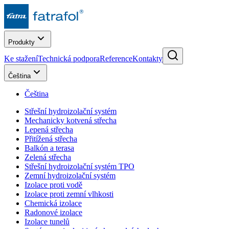
Produkty
Ke stažení
Technická podpora
Reference
Kontakty
Čeština
Čeština
Střešní hydroizolační systém
Mechanicky kotvená střecha
Lepená střecha
Přitížená střecha
Balkón a terasa
Zelená střecha
Střešní hydroizolační systém TPO
Zemní hydroizolační systém
Izolace proti vodě
Izolace proti zemní vlhkosti
Chemická izolace
Radonové izolace
Izolace tunelů