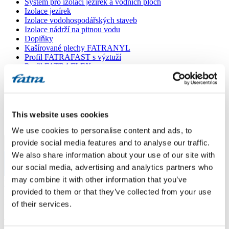
Systém pro izolaci jezírek a vodních ploch
Izolace jezírek
Izolace vodohospodářských staveb
Izolace nádrží na pitnou vodu
Doplňky
Kašírované plechy FATRANYL
Profil FATRAFAST s výztuží
Profil FATRAFLEX
Dlaždice FATRAFOL WALK 600
Parozábrana a tepelná izolace
Ochranná geotextilie
Lepidla
Ostatní doplňky
This website uses cookies
VŠECHNY PRODUKTY
We use cookies to personalise content and ads, to
provide social media features and to analyse our traffic.
Menu
We also share information about your use of our site with
our social media, advertising and analytics partners who
Menu
may combine it with other information that you’ve
Domů
/
provided to them or that they’ve collected from your use
Poradna
/
Balkon
of their services.
Balkon