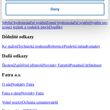
LinkedIn
Facebook
YouTube
Instagram
Deny
Produkty
Střešní hydroizolační systém
Zemní hydroizolační systém
Systém pro
izolaci jezírek a vodních ploch
Doplňky
Důležité odkazy
Ke stažení
Technická podpora
Reference
Prodejní místa
Kontakty
Další odkazy
Školení
Zapůjčení přistrojů
Novinky Fatrafol
Poradna
Udržitelnost
Fatra a.s.
O nás
Produkty Fatra
Fatra e-shop
Novinky Fatra
Volné pozice
Ochrana oznamovatelů