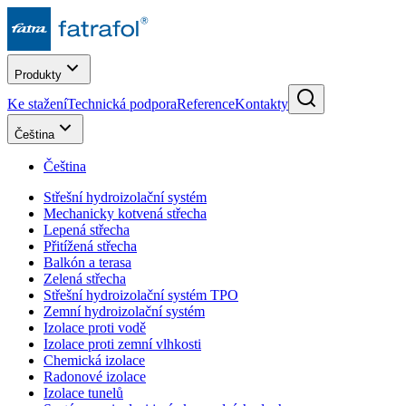
Produkty
Ke stažení
Technická podpora
Reference
Kontakty
Čeština
Čeština
Střešní hydroizolační systém
Mechanicky kotvená střecha
Lepená střecha
Přitížená střecha
Balkón a terasa
Zelená střecha
Střešní hydroizolační systém TPO
Zemní hydroizolační systém
Izolace proti vodě
Izolace proti zemní vlhkosti
Chemická izolace
Radonové izolace
Izolace tunelů