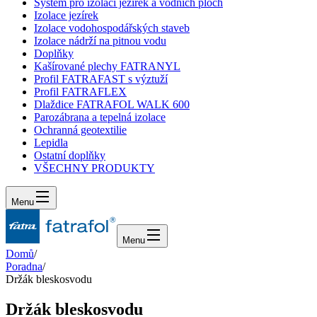
Systém pro izolaci jezírek a vodních ploch
Izolace jezírek
Izolace vodohospodářských staveb
Izolace nádrží na pitnou vodu
Doplňky
Kašírované plechy FATRANYL
Profil FATRAFAST s výztuží
Profil FATRAFLEX
Dlaždice FATRAFOL WALK 600
Parozábrana a tepelná izolace
Ochranná geotextilie
Lepidla
Ostatní doplňky
VŠECHNY PRODUKTY
Menu
Menu
Domů
/
Poradna
/
Držák bleskosvodu
Držák bleskosvodu