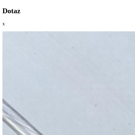
Dotaz
x