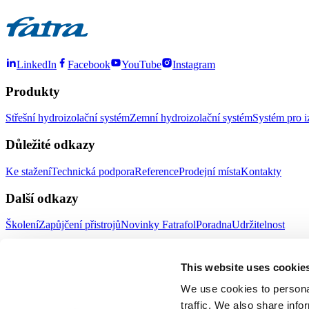
LinkedIn
Facebook
YouTube
Instagram
Produkty
Střešní hydroizolační systém
Zemní hydroizolační systém
Systém pro i
Důležité odkazy
Ke stažení
Technická podpora
Reference
Prodejní místa
Kontakty
Další odkazy
Školení
Zapůjčení přistrojů
Novinky Fatrafol
Poradna
Udržitelnost
Fatra a.s.
This website uses cookie
O nás
Produkty Fatra
We use cookies to personal
Fatra e-shop
Novinky Fatra
traffic. We also share info