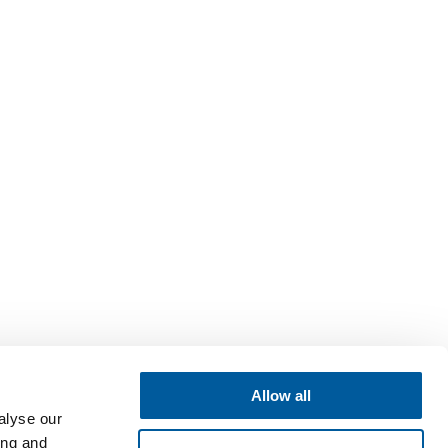
Allow all
alyse our
ing and