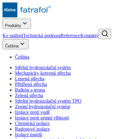
Produkty
Ke stažení
Technická podpora
Reference
Kontakty
Čeština
Čeština
Střešní hydroizolační systém
Mechanicky kotvená střecha
Lepená střecha
Přitížená střecha
Balkón a terasa
Zelená střecha
Střešní hydroizolační systém TPO
Zemní hydroizolační systém
Izolace proti vodě
Izolace proti zemní vlhkosti
Chemická izolace
Radonové izolace
Izolace tunelů