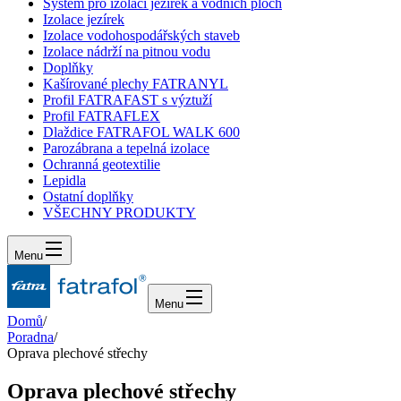
Systém pro izolaci jezírek a vodních ploch
Izolace jezírek
Izolace vodohospodářských staveb
Izolace nádrží na pitnou vodu
Doplňky
Kašírované plechy FATRANYL
Profil FATRAFAST s výztuží
Profil FATRAFLEX
Dlaždice FATRAFOL WALK 600
Parozábrana a tepelná izolace
Ochranná geotextilie
Lepidla
Ostatní doplňky
VŠECHNY PRODUKTY
Menu
Menu
Domů
/
Poradna
/
Oprava plechové střechy
Oprava plechové střechy