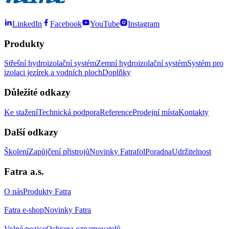
LinkedIn
Facebook
YouTube
Instagram
Produkty
Střešní hydroizolační systém
Zemní hydroizolační systém
Systém pro
izolaci jezírek a vodních ploch
Doplňky
Důležité odkazy
Ke stažení
Technická podpora
Reference
Prodejní místa
Kontakty
Další odkazy
Školení
Zapůjčení přistrojů
Novinky Fatrafol
Poradna
Udržitelnost
Fatra a.s.
O nás
Produkty Fatra
Fatra e-shop
Novinky Fatra
Volné pozice
Ochrana oznamovatelů