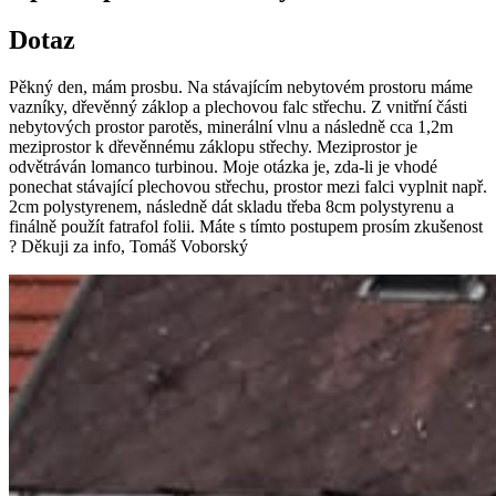
Dotaz
Pěkný den, mám prosbu. Na stávajícím nebytovém prostoru máme
vazníky, dřevěnný záklop a plechovou falc střechu. Z vnitřní části
nebytových prostor parotěs, minerální vlnu a následně cca 1,2m
meziprostor k dřevěnnému záklopu střechy. Meziprostor je
odvětráván lomanco turbinou. Moje otázka je, zda-li je vhodé
ponechat stávající plechovou střechu, prostor mezi falci vyplnit např.
2cm polystyrenem, následně dát skladu třeba 8cm polystyrenu a
finálně použít fatrafol folii. Máte s tímto postupem prosím zkušenost
? Děkuji za info, Tomáš Voborský