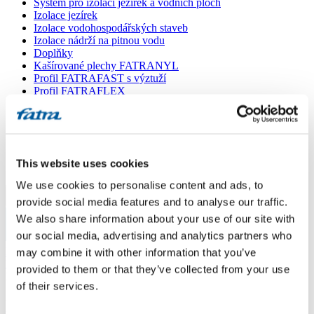
Systém pro izolaci jezírek a vodních ploch
Izolace jezírek
Izolace vodohospodářských staveb
Izolace nádrží na pitnou vodu
Doplňky
Kašírované plechy FATRANYL
Profil FATRAFAST s výztuží
Profil FATRAFLEX
Dlaždice FATRAFOL WALK 600
Parozábrana a tepelná izolace
Ochranná geotextilie
Lepidla
Ostatní doplňky
This website uses cookies
VŠECHNY PRODUKTY
We use cookies to personalise content and ads, to
Menu
provide social media features and to analyse our traffic.
We also share information about your use of our site with
our social media, advertising and analytics partners who
Menu
Domů
/
may combine it with other information that you’ve
Poradna
/
provided to them or that they’ve collected from your use
klasifikace střešního pláště Broof(t3)
of their services.
klasifikace střešního pláště Broof(t3)