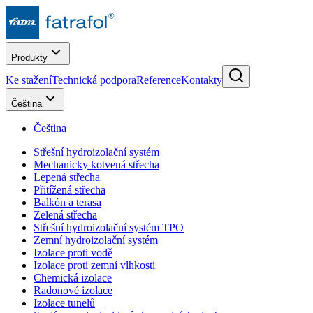
Produkty
Ke stažení
Technická podpora
Reference
Kontakty
Čeština
Čeština
Střešní hydroizolační systém
Mechanicky kotvená střecha
Lepená střecha
Přitížená střecha
Balkón a terasa
Zelená střecha
Střešní hydroizolační systém TPO
Zemní hydroizolační systém
Izolace proti vodě
Izolace proti zemní vlhkosti
Chemická izolace
Radonové izolace
Izolace tunelů