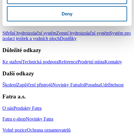
LinkedIn
Facebook
YouTube
Instagram
Deny
Produkty
Střešní hydroizolační systém
Zemní hydroizolační systém
Systém pro
izolaci jezírek a vodních ploch
Doplňky
Důležité odkazy
Ke stažení
Technická podpora
Reference
Prodejní místa
Kontakty
Další odkazy
Školení
Zapůjčení přistrojů
Novinky Fatrafol
Poradna
Udržitelnost
Fatra a.s.
O nás
Produkty Fatra
Fatra e-shop
Novinky Fatra
Volné pozice
Ochrana oznamovatelů