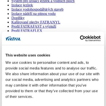
Systém pro izolaci jezírek a vodních ploch
Izolace jezírek
Izolace vodohospodářských staveb
Izolace nádrží na pitnou vodu
Doplňky
Kašírované plechy FATRANYL
Profil FATRAFAST s výztuží
Profil FATRAFLEX
Dlaždice FATRAFOL WALK 600
Parozábrana a tepelná izolace
Ochranná geotextilie
Lepidla
Ostatní doplňky
This website uses cookies
VŠECHNY PRODUKTY
We use cookies to personalise content and ads, to
Menu
provide social media features and to analyse our traffic.
We also share information about your use of our site with
our social media, advertising and analytics partners who
Menu
Domů
/
may combine it with other information that you’ve
Poradna
/
provided to them or that they’ve collected from your use
teplota zpracování Fatrafol 818
of their services.
teplota zpracování Fatrafol 818