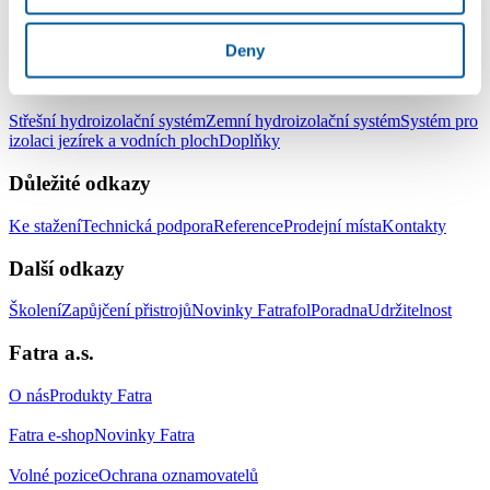
LinkedIn
Facebook
YouTube
Instagram
Deny
Produkty
Střešní hydroizolační systém
Zemní hydroizolační systém
Systém pro
izolaci jezírek a vodních ploch
Doplňky
Důležité odkazy
Ke stažení
Technická podpora
Reference
Prodejní místa
Kontakty
Další odkazy
Školení
Zapůjčení přistrojů
Novinky Fatrafol
Poradna
Udržitelnost
Fatra a.s.
O nás
Produkty Fatra
Fatra e-shop
Novinky Fatra
Volné pozice
Ochrana oznamovatelů