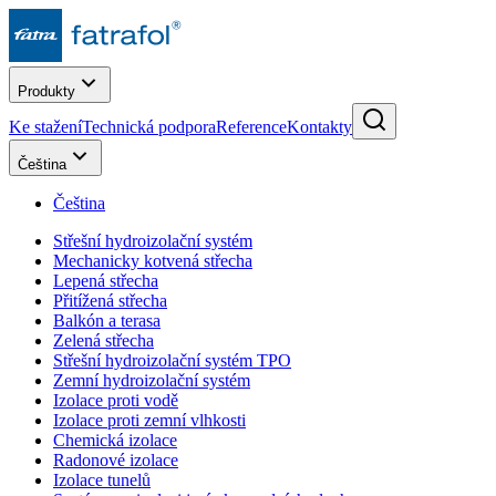
Produkty
Ke stažení
Technická podpora
Reference
Kontakty
Čeština
Čeština
Střešní hydroizolační systém
Mechanicky kotvená střecha
Lepená střecha
Přitížená střecha
Balkón a terasa
Zelená střecha
Střešní hydroizolační systém TPO
Zemní hydroizolační systém
Izolace proti vodě
Izolace proti zemní vlhkosti
Chemická izolace
Radonové izolace
Izolace tunelů