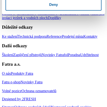
Produkty
Deny
Střešní hydroizolační systém
Zemní hydroizolační systém
Systém pro
izolaci jezírek a vodních ploch
Doplňky
Důležité odkazy
Ke stažení
Technická podpora
Reference
Prodejní místa
Kontakty
Další odkazy
Školení
Zapůjčení přistrojů
Novinky Fatrafol
Poradna
Udržitelnost
Fatra a.s.
O nás
Produkty Fatra
Fatra e-shop
Novinky Fatra
Volné pozice
Ochrana oznamovatelů
Designed by 2FRESH