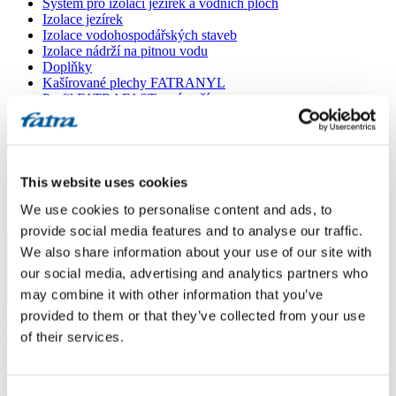
Systém pro izolaci jezírek a vodních ploch
Izolace jezírek
Izolace vodohospodářských staveb
Izolace nádrží na pitnou vodu
Doplňky
Kašírované plechy FATRANYL
Profil FATRAFAST s výztuží
Profil FATRAFLEX
Dlaždice FATRAFOL WALK 600
Parozábrana a tepelná izolace
Ochranná geotextilie
Lepidla
This website uses cookies
Ostatní doplňky
We use cookies to personalise content and ads, to
VŠECHNY PRODUKTY
provide social media features and to analyse our traffic.
We also share information about your use of our site with
Menu
our social media, advertising and analytics partners who
may combine it with other information that you’ve
Menu
provided to them or that they’ve collected from your use
Domů
/
Poradna
/
of their services.
Lepidlo na Fatrafol
Lepidlo na Fatrafol