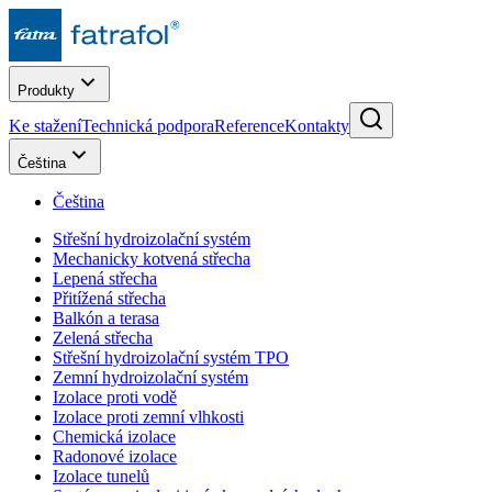
Produkty
Ke stažení
Technická podpora
Reference
Kontakty
Čeština
Čeština
Střešní hydroizolační systém
Mechanicky kotvená střecha
Lepená střecha
Přitížená střecha
Balkón a terasa
Zelená střecha
Střešní hydroizolační systém TPO
Zemní hydroizolační systém
Izolace proti vodě
Izolace proti zemní vlhkosti
Chemická izolace
Radonové izolace
Izolace tunelů