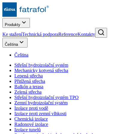
Produkty
Ke stažení
Technická podpora
Reference
Kontakty
Čeština
Čeština
Střešní hydroizolační systém
Mechanicky kotvená střecha
Lepená střecha
Přitížená střecha
Balkón a terasa
Zelená střecha
Střešní hydroizolační systém TPO
Zemní hydroizolační systém
Izolace proti vodě
Izolace proti zemní vlhkosti
Chemická izolace
Radonové izolace
Izolace tunelů