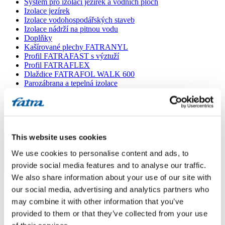
Systém pro izolaci jezírek a vodních ploch
Izolace jezírek
Izolace vodohospodářských staveb
Izolace nádrží na pitnou vodu
Doplňky
Kašírované plechy FATRANYL
Profil FATRAFAST s výztuží
Profil FATRAFLEX
Dlaždice FATRAFOL WALK 600
Parozábrana a tepelná izolace
Ochranná geotextilie
Lepidla
Ostatní doplňky
VŠECHNY PRODUKTY
This website uses cookies
Menu
We use cookies to personalise content and ads, to
provide social media features and to analyse our traffic.
Menu
We also share information about your use of our site with
Domů
/
Poradna
our social media, advertising and analytics partners who
/
Povrchova uprava Pozinkovane falcovane strechy
may combine it with other information that you’ve
provided to them or that they’ve collected from your use
Povrchova uprava Pozinkovane falcovane