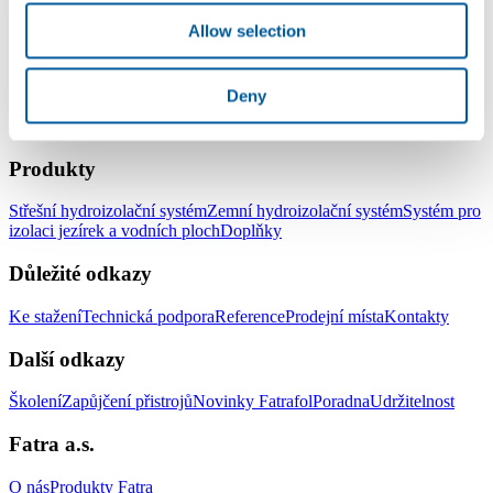
https://www.fatrafol.cz/kontakt/
S pozdravem Ivan Kučera
Allow selection
Deny
LinkedIn
Facebook
YouTube
Instagram
Produkty
Střešní hydroizolační systém
Zemní hydroizolační systém
Systém pro
izolaci jezírek a vodních ploch
Doplňky
Důležité odkazy
Ke stažení
Technická podpora
Reference
Prodejní místa
Kontakty
Další odkazy
Školení
Zapůjčení přistrojů
Novinky Fatrafol
Poradna
Udržitelnost
Fatra a.s.
O nás
Produkty Fatra